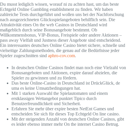
Du musst lediglich wissen, worauf ni zu achten hast, um das beste
Echtgeld Online Gambling establishment zu finden. Wir haben
zahlreiche Tests durchgeführt und wollen uns bei der Nachforschung
nach ausgezeichneten Glücksspielangeboten behilflich sein. Die
Attraktivität eines On the web Casinos in Deutschland wird
maßgeblich durch seine Bonusangebote bestimmt. Ob
Willkommensbonus, VIP-Bonus, Freispiele oder andere Aktionen –
pass away Vielfalt und Justness dieser Angebote sind entscheidend.
Ein interessantes deutsches Online Casino bietet sichere, schnelle und
vielseitige Zahlungsmethoden, die genau auf die Bedürfnisse jeder
Spieler zugeschnitten sind
aphro-cov.com
.
In deutschen Online Casinos findet man noch eine Vielzahl von
Bonusangeboten und Aktionen, expire darauf abzielen, die
Spieler zu gewinnen und zu fördern.
Das beste Online-Casino in Deutschland ist DrückGlück, de
uma es keine Umsatzbedingungen hat.
Mit 1 starken Auswahl the Spielautomaten und einem
erstklassigen Wettangebot punktet Tipico durch
Benutzerfreundlichkeit und Sicherheit.
Erfahren Sie mehr über expire besten NetEnt Games und
entscheiden Sie sich für dieses Top Echtgeld On line casino.
Mit der steigenden Anzahl von deutschen Online Casinos, gibt
es leider ebenso immer mehr On the internet Casino Betrug.