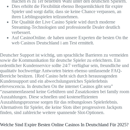
machen es zu 1er beliebten Wahl unter den deutschen Spielern.
Dies erhöht die Flexibilität ebenso Bequemlichkeit für expire
Spieler und sorgt dafür, dass sie keine Chance verpassen, an
ihren Lieblingsspielen teilzunehmen.
Die Qualität der Live Casino Spiele wird durch moderne
Streaming-Technologien und professionelle Dealer deutlich
verbessert.
Auf CasinoOnline. de haben unsere Experten die besten On the
web Casinos Deutschland i am Test ermittelt.
Deutscher Support ist wichtig, um sprachliche Barrieren zu vermeiden
sowie die Kommunikation für deutsche Spieler zu erleichtern. Ein
ordentlicher Kundenservice sollte 24/7 verfügbar sein, freundliche und
qualitativ hochwertige Antworten bieten ebenso umfassende FAQ-
Bereiche besitzen. 1Red Casino hebt sich durch herausragenden
Kundensupport und ein abwechslungsreiches Spielerlebnis
efervescencia. In deutschen On the internet Casinos gibt sera”
“zusammenfassend keine Gebühren und Zusatzkosten bei family room
Auszahlungen. Diese schnellen und kosteneffizienten
Auszahlungsprozesse sorgen für das reibungsloses Spielerlebnis.
Alternativen für Spieler, die keine Slots über progressiven Jackpots
finden, sind zahlreiche weitere spannende Slot-Optionen.
Welche Sind Expire Besten Online Casinos In Deutschland Für 2025?