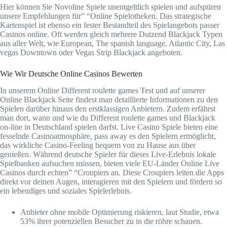
Hier können Sie Novoline Spiele unentgeltlich spielen und aufspüren
unsere Empfehlungen für” “Online Spielotheken. Das strategische
Kartenspiel ist ebenso ein fester Bestandteil des Spielangebots passer
Casinos online. Oft werden gleich mehrere Dutzend Blackjack Typen
aus aller Welt, wie European, The spanish language, Atlantic City, Las
vegas Downtown oder Vegas Strip Blackjack angeboten.
Wie Wir Deutsche Online Casinos Bewerten
In unserem Online Different roulette games Test und auf unserer
Online Blackjack Seite findest man detaillierte Informationen zu den
Spielen darüber hinaus den erstklassigen Anbietern. Zudem erfährst
man dort, wann und wie du Different roulette games und Blackjack
on-line in Deutschland spielen darfst. Live Casino Spiele bieten eine
fesselnde Casinoatmosphäre, pass away es den Spielern ermöglicht,
das wirkliche Casino-Feeling bequem von zu Hause aus über
genießen. Während deutsche Spieler für dieses Live-Erlebnis lokale
Spielbanken aufsuchen müssen, bieten viele EU-Länder Online Live
Casinos durch echten” “Croupiers an. Diese Croupiers leiten die Apps
direkt vor deinen Augen, interagieren mit den Spielern und fördern so
ein lebendiges und soziales Spielerlebnis.
Anbieter ohne mobile Optimierung riskieren, laut Studie, etwa
53% ihrer potenziellen Besucher zu in die röhre schauen.