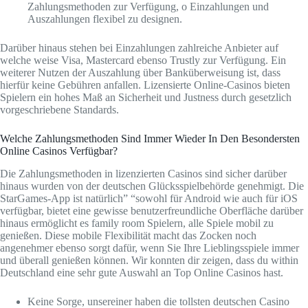
Zahlungsmethoden zur Verfügung, o Einzahlungen und
Auszahlungen flexibel zu designen.
Darüber hinaus stehen bei Einzahlungen zahlreiche Anbieter auf
welche weise Visa, Mastercard ebenso Trustly zur Verfügung. Ein
weiterer Nutzen der Auszahlung über Banküberweisung ist, dass
hierfür keine Gebühren anfallen. Lizensierte Online-Casinos bieten
Spielern ein hohes Maß an Sicherheit und Justness durch gesetzlich
vorgeschriebene Standards.
Welche Zahlungsmethoden Sind Immer Wieder In Den Besondersten
Online Casinos Verfügbar?
Die Zahlungsmethoden in lizenzierten Casinos sind sicher darüber
hinaus wurden von der deutschen Glücksspielbehörde genehmigt. Die
StarGames-App ist natürlich” “sowohl für Android wie auch für iOS
verfügbar, bietet eine gewisse benutzerfreundliche Oberfläche darüber
hinaus ermöglicht es family room Spielern, alle Spiele mobil zu
genießen. Diese mobile Flexibilität macht das Zocken noch
angenehmer ebenso sorgt dafür, wenn Sie Ihre Lieblingsspiele immer
und überall genießen können. Wir konnten dir zeigen, dass du within
Deutschland eine sehr gute Auswahl an Top Online Casinos hast.
Keine Sorge, unsereiner haben die tollsten deutschen Casino