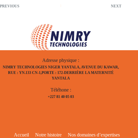
PREVIOUS
NEXT
Adresse physique :
NIMRY TECHNOLOGIES NIGER YANTALA, AVENUE DU KAWAR,
RUE : YN.133 CN-1,PORTE : 172-DERRIÈRE LA MATERNITÉ
YANTALA
Téléhone :
+227 81 40 05 03
Accueil
Notre histoire
Nos domaines d’expertises