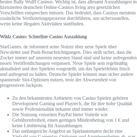
besten Bally Wulff Casinos. Wichtig ist, dass allesamt Auszahlungen in
lizenzierten deutschen Online-Casinos living area gesetzlichen
Vorschriften entsprechen müssen. Das bedeutet, dass Casinos meistens
zusätzliche Verifizierungsprozesse durchführen, um sicherzustellen,
wenn keine illegalen Aktivitäten stattfinden.
Wildz Casino: Schnellste Casino Auszahlung
StarGames. de informiert seine Nutzer über neue Spiele über
Newsletter und Push-Benachrichtigungen. Dies stellt sicher, dass die
Zocker immer auf unserem neuesten Stand sind und keine aufregenden
neuen Veröffentlichungen verpassen. Neue Spiele sein regelmäßig
aktualisiert und den Spielern vorgestellt, um das Spielerlebnis frisch
und aufregend zu halten. Deutsche Spieler können man sicher andere
spannende Slot-Optionen nutzen, trotz der Abwesenheit von
progressiven Jackpots.
Zu den bekanntesten Anbietern von Casino Spielen gehören
Development Gaming und Playtech, die für ihre hohe Qualität
sowie Professionalität bekannt sind immer wieder.
Die Nutzung vonseiten PayPal bietet Vorteile wie
Gebührenfreiheit, einen geringen Mindestbetrag von 1 € und
keine Limitierung für Auszahlungen.
Das umfangreiche Angebot an Spielautomaten deckt eine
Vielzahl von Gameplay-Optionen und Angelegenheiten ab, was