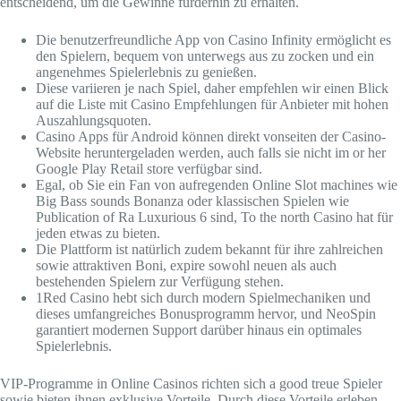
entscheidend, um die Gewinne fürderhin zu erhalten.
Die benutzerfreundliche App von Casino Infinity ermöglicht es
den Spielern, bequem von unterwegs aus zu zocken und ein
angenehmes Spielerlebnis zu genießen.
Diese variieren je nach Spiel, daher empfehlen wir einen Blick
auf die Liste mit Casino Empfehlungen für Anbieter mit hohen
Auszahlungsquoten.
Casino Apps für Android können direkt vonseiten der Casino-
Website heruntergeladen werden, auch falls sie nicht im or her
Google Play Retail store verfügbar sind.
Egal, ob Sie ein Fan von aufregenden Online Slot machines wie
Big Bass sounds Bonanza oder klassischen Spielen wie
Publication of Ra Luxurious 6 sind, To the north Casino hat für
jeden etwas zu bieten.
Die Plattform ist natürlich zudem bekannt für ihre zahlreichen
sowie attraktiven Boni, expire sowohl neuen als auch
bestehenden Spielern zur Verfügung stehen.
1Red Casino hebt sich durch modern Spielmechaniken und
dieses umfangreiches Bonusprogramm hervor, und NeoSpin
garantiert modernen Support darüber hinaus ein optimales
Spielerlebnis.
VIP-Programme in Online Casinos richten sich a good treue Spieler
sowie bieten ihnen exklusive Vorteile. Durch diese Vorteile erleben