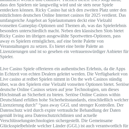
dass den Spielern nie langweilig wird und sie stets neue Spiele
entdecken können. Ricky Casino hat sich den zweiten Platz unter den
nützlichsten deutschen Online Internet casinos für 2025 verdient. Das
umfangreiche Angebot an Spielautomaten deckt eine Vielzahl
vonseiten Gameplay-Optionen und Themen ab, was das Spielerlebnis
besonders unterschiedlich macht. Neben den klassischen Slots bietet
Ricky Casino im übrigen ausgewählte Sportwetten-Optionen, pass
away es Spielern ermöglichen, auf eine breite Palette von
Veranstaltungen zu setzen. Es bietet eine breite Palette an
Lizenzierungen und ist so gesehen ein vertrauenswürdiger Anbieter für
Spieler.
Live Casino Spiele offerieren ein authentisches Erlebnis, da die Apps
in Echtzeit von echten Dealern geleitet werden. Die Verfügbarkeit von
Live casino at redbet Spielen nimmt in On the web Casinos ständig
über, was den Spielern eine Vielzahl vonseiten Optionen bietet. Seriöse
deutsche Online Casinos setzen auf jene Technologien, um dieses
Höchstmaß an Sicherheit zu bieten. Seriöse Online Casinos within
Deutschland erfüllen hohe Sicherheitsstandards, einschließlich welcher
Lizenzierung durch” “pass away GGL und strenger Kontrollen. Der
Datenschutz wird durch expire vertrauliche Behandlung der Daten
gemäß living area Datenschutzrichtlinien und actuelle
Verschlüsselungstechnologien sichergestellt. Die Gemeinsame
Glücksspielbehörde welcher Länder (GGL) ist auch verantwortlich für