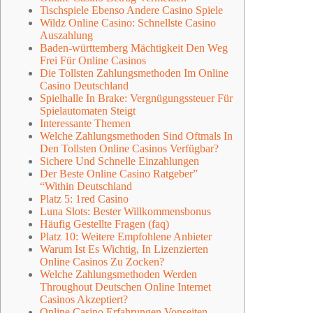
Tischspiele Ebenso Andere Casino Spiele
Wildz Online Casino: Schnellste Casino
Auszahlung
Baden-württemberg Mächtigkeit Den Weg
Frei Für Online Casinos
Die Tollsten Zahlungsmethoden Im Online
Casino Deutschland
Spielhalle In Brake: Vergnügungssteuer Für
Spielautomaten Steigt
Interessante Themen
Welche Zahlungsmethoden Sind Oftmals In
Den Tollsten Online Casinos Verfügbar?
Sichere Und Schnelle Einzahlungen
Der Beste Online Casino Ratgeber”
“Within Deutschland
Platz 5: 1red Casino
Luna Slots: Bester Willkommensbonus
Häufig Gestellte Fragen (faq)
Platz 10: Weitere Empfohlene Anbieter
Warum Ist Es Wichtig, In Lizenzierten
Online Casinos Zu Zocken?
Welche Zahlungsmethoden Werden
Throughout Deutschen Online Internet
Casinos Akzeptiert?
Online Casino Erfahrungen Vonseiten