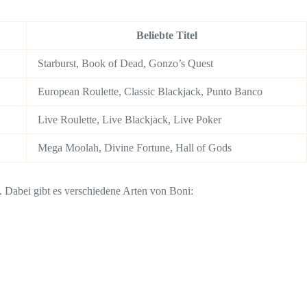
Beliebte Titel
Starburst, Book of Dead, Gonzo’s Quest
European Roulette, Classic Blackjack, Punto Banco
Live Roulette, Live Blackjack, Live Poker
Mega Moolah, Divine Fortune, Hall of Gods
n. Dabei gibt es verschiedene Arten von Boni: