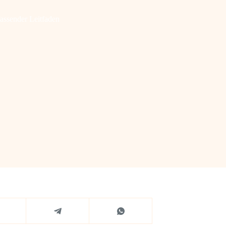
assender Leitfaden