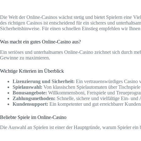
Die Welt der Online-Casinos wächst stetig und bietet Spielern eine V
des richtigen Casinos ist entscheidend für ein sicheres und unterhalts
Sicherheitshinweise. Für einen schnellen Einstieg empfehlen wir Ihne
Was macht ein gutes Online-Casino aus?
Ein seriöses und unterhaltsames Online-Casino zeichnet sich durch me
Gewinne zu maximieren.
Wichtige Kriterien im Überblick
Lizenzierung und Sicherheit:
Ein vertrauenswürdiges Casino v
Spielauswahl:
Von klassischen Spielautomaten über Tischspiele 
Bonusangebote:
Willkommensboni, Freispiele und Treueprogra
Zahlungsmethoden:
Schnelle, sichere und vielfältige Ein- un
Kundensupport:
Ein kompetenter und gut erreichbarer Kundens
Beliebte Spiele im Online-Casino
Die Auswahl an Spielen ist einer der Hauptgründe, warum Spieler ein 