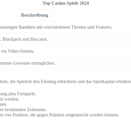
Top Casino-Spiele 2024
Beschreibung
einarmigen Banditen mit verschiedenen Themen und Features.
e, Blackjack und Baccarat.
t via Video-Stream.
e enorme Gewinne ermöglichen.
ote, die Spielern den Einstieg erleichtern und das Spielkapital erhöhe
ung plus Freispiele.
rt werden.
ten.
nes bestimmten Zeitraums.
rm von Punkten, die gegen Prämien eingetauscht werden können.