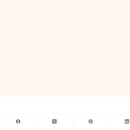
Die besten Online-Casinos 2024: Ein umf