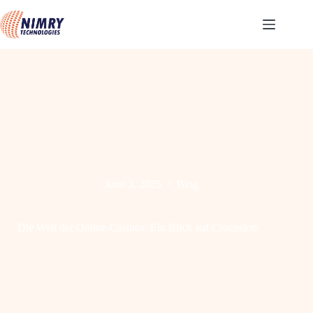
Skip
to
content
June 3, 2025
Blog
Die Welt der Online-Casinos: Ein Blick auf Crocoslots