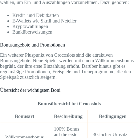
wählen, um Ein- und Auszahlungen vorzunehmen. Dazu gehören:
Kredit- und Debitkarten
E-Wallets wie Skrill und Neteller
Kryptowährungen
Banküberweisungen
Bonusangebote und Promotionen
Ein weiterer Pluspunkt von Crocoslots sind die attraktiven
Bonusangebote. Neue Spieler werden mit einem Willkommensbonus
begrüßt, der ihre erste Einzahlung erhöht. Darüber hinaus gibt es
regelmäßige Promotionen, Freispiele und Treueprogramme, die den
Spielspaß zusätzlich steigern.
Übersicht der wichtigsten Boni
Bonusübersicht bei Crocoslots
Bonusart
Beschreibung
Bedingungen
100% Bonus
auf die erste
30-facher Umsatz
Willkommensbonus