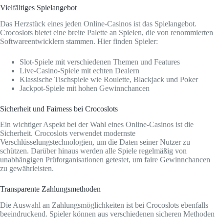
Vielfältiges Spielangebot
Das Herzstück eines jeden Online-Casinos ist das Spielangebot.
Crocoslots bietet eine breite Palette an Spielen, die von renommierten
Softwareentwicklern stammen. Hier finden Spieler:
Slot-Spiele mit verschiedenen Themen und Features
Live-Casino-Spiele mit echten Dealern
Klassische Tischspiele wie Roulette, Blackjack und Poker
Jackpot-Spiele mit hohen Gewinnchancen
Sicherheit und Fairness bei Crocoslots
Ein wichtiger Aspekt bei der Wahl eines Online-Casinos ist die
Sicherheit. Crocoslots verwendet modernste
Verschlüsselungstechnologien, um die Daten seiner Nutzer zu
schützen. Darüber hinaus werden alle Spiele regelmäßig von
unabhängigen Prüforganisationen getestet, um faire Gewinnchancen
zu gewährleisten.
Transparente Zahlungsmethoden
Die Auswahl an Zahlungsmöglichkeiten ist bei Crocoslots ebenfalls
beeindruckend. Spieler können aus verschiedenen sicheren Methoden