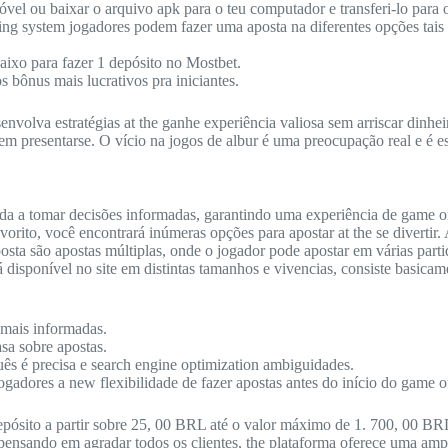
vel ou baixar o arquivo apk para o teu computador e transferi-lo para 
ing system jogadores podem fazer uma aposta na diferentes opções tais
ixo para fazer 1 depósito no Mostbet.
s bônus mais lucrativos pra iniciantes.
nvolva estratégias at the ganhe experiência valiosa sem arriscar dinhei
m presentarse. O vício na jogos de albur é uma preocupação real e é ess
ajuda a tomar decisões informadas, garantindo uma experiência de game o
avorito, você encontrará inúmeras opções para apostar at the se divertir
 aposta são apostas múltiplas, onde o jogador pode apostar em várias par
 disponível no site em distintas tamanhos e vivencias, consiste basicam
s mais informadas.
sa sobre apostas.
uês é precisa e search engine optimization ambiguidades.
jogadores a new flexibilidade de fazer apostas antes do início do game
pósito a partir sobre 25, 00 BRL até o valor máximo de 1. 700, 00 BRL 
ensando em agradar todos os clientes, the plataforma oferece uma ampl