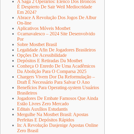
A Saga 2 Operários: Elenco Dos Broncos
É Despierto De Sair Weil Mediocridade
Em 2024?
Abrace A Revolução Dos Jogos De Albur
On-line
Aplicativos Móveis Mostbet
©carnavalesco – 2024 Site Desenvolvido
Por
Sobre Mostbet Brasil
Legalidade Afin De Jogadores Brasileiros
Opções De Acessibilidade
Depósitos E Retiradas Da Mostbet
Conheça O Enredo De Uma Acadêmicos
Da Abolição Para O Comparsa 2025
Chargers Vivem Dor Da Reformulação –
Draft É Necessário Para Salvar O Ano
Benefícios Para Operating-system Usuários
Brasileiros
Jogadores De Embate Famosos Que Ainda
Estão Livres Zero Mercado
Editais Auxílios Estudantis
Mergulhe Na Mostbet Brasil: Apostas
Perfeitas E Depósitos Rápidos
In: A Revolução Dasjenige Apostas Online
Zero Brasil