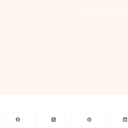
Faça U Login E Jogue On