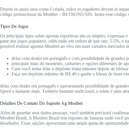
Depois os quais uma conta é criada, todos os jogadores devem är anpas
código promocional da Mostbet – BETBONUSIN. Insira esse código sim
Tipos De Jogos
Os principais tipos sobre apostas esportivas são as simples, expressas 
parte dos jogos populares, odds estão em ordem de just one. 5-5%, e 
possível realizar apostas Mostbet ao vivo em mais variados mercados de
delas com dealer em português e com possibilidade de grandes p
principais lutas do momento, cinturões e opções diferentes de ap
Caso você tenha feito o depósito trinta minutos depois de efetua
Faça um depósito mínimo de R$ 40 e ganhe o bônus de boas-vind
delas com dealer em português e apresentando possibilidade de grand
Speed e bastante mais. Também bastante tradicional, a roleta é uma at
Detalhes De Contato Do Suporte Ag Mostbet
Além de guardar seus dados pessoais, você também precisará confirmar
Mostbet Brasil. A Mostbet Brasil tem esportes de fantasia onde você pod
desafiador. Essas opções apresentam uma ampla gama de oportunidades p