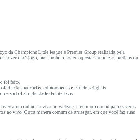
apoyo da Champions Little league e Premier Group realizada pela
star zero pré-jogo, mas também podem apostar durante as partidas ou
 foi feito.
sferências bancárias, criptomoedas e carteiras digitais.
me sort of simplicidade da interface.
conversation online ao vivo no website, enviar um e-mail para systems,
ostas ao vivo. Outra manera comum de arriesgar, em que você faz suas