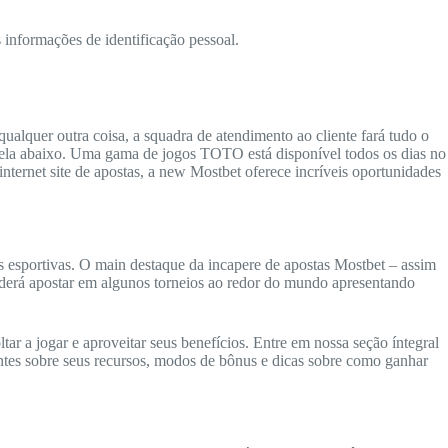
informações de identificação pessoal.
ualquer outra coisa, a squadra de atendimento ao cliente fará tudo o
tabela abaixo. Uma gama de jogos TOTO está disponível todos os dias no
nternet site de apostas, a new Mostbet oferece incríveis oportunidades
as esportivas. O main destaque da incapere de apostas Mostbet – assim
poderá apostar em algunos torneios ao redor do mundo apresentando
ltar a jogar e aproveitar seus benefícios. Entre em nossa seção íntegral
ntes sobre seus recursos, modos de bônus e dicas sobre como ganhar