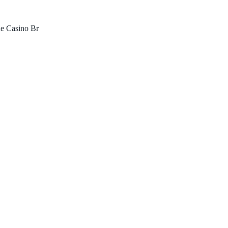
e Casino Br