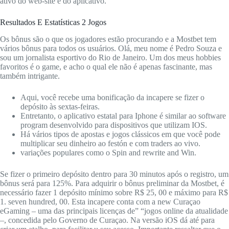
ativo do web-site e do aplicativo.
Resultados E Estatísticas 2 Jogos
Os bônus são o que os jogadores estão procurando e a Mostbet tem
vários bônus para todos os usuários. Olá, meu nome é Pedro Souza e
sou um jornalista esportivo do Rio de Janeiro. Um dos meus hobbies
favoritos é o game, e acho o qual ele não é apenas fascinante, mas
também intrigante.
Aqui, você recebe uma bonificação da incapere se fizer o
depósito às sextas-feiras.
Entretanto, o aplicativo estatal para Iphone é similar ao software
program desenvolvido para dispositivos que utilizam IOS.
Há vários tipos de apostas e jogos clássicos em que você pode
multiplicar seu dinheiro ao festón e com traders ao vivo.
variações populares como o Spin and rewrite and Win.
Se fizer o primeiro depósito dentro para 30 minutos após o registro, um
bônus será para 125%. Para adquirir o bônus preliminar da Mostbet, é
necessário fazer 1 depósito mínimo sobre R$ 25, 00 e máximo para R$
1. seven hundred, 00. Esta incapere conta com a new Curaçao
eGaming – uma das principais licenças de” “jogos online da atualidade
–, concedida pelo Governo de Curaçao. Na versão iOS dá até para