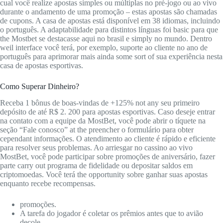
cual você realize apostas simples ou múltiplas no pré-jogo ou ao vivo
durante o andamento de uma promoção – estas apostas são chamadas
de cupons. A casa de apostas está disponível em 38 idiomas, incluindo
o português. A adaptabilidade para distintos línguas foi basic para que
the Mostbet se destacasse aqui no brasil e simply no mundo. Dentro
weil interface você terá, por exemplo, suporte ao cliente no ano de
português para aprimorar mais ainda some sort of sua experiência nesta
casa de apostas esportivas.
Como Superar Dinheiro?
Receba 1 bônus de boas-vindas de +125% not any seu primeiro
depósito de até R$ 2. 200 para apostas esportivas. Caso deseje entrar
na contato com a equipe da MostBet, você pode abrir o tíquete na
seção “Fale conosco” at the preencher o formulário para obter
cependant informações. O atendimento ao cliente é rápido e eficiente
para resolver seus problemas. Ao arriesgar no cassino ao vivo
MostBet, você pode participar sobre promoções de aniversário, fazer
parte carry out programa de fidelidade ou depositar saldos em
criptomoedas. Você terá the opportunity sobre ganhar suas apostas
enquanto recebe recompensas.
promoções.
A tarefa do jogador é coletar os prêmios antes que to avião
decole.