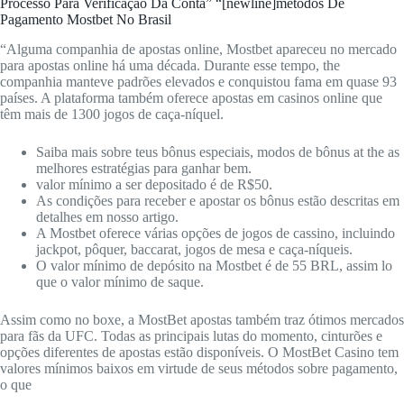
Processo Para Verificação Da Conta” “[newline]métodos De
Pagamento Mostbet No Brasil
“Alguma companhia de apostas online, Mostbet apareceu no mercado
para apostas online há uma década. Durante esse tempo, the
companhia manteve padrões elevados e conquistou fama em quase 93
países. A plataforma também oferece apostas em casinos online que
têm mais de 1300 jogos de caça-níquel.
Saiba mais sobre teus bônus especiais, modos de bônus at the as
melhores estratégias para ganhar bem.
valor mínimo a ser depositado é de R$50.
As condições para receber e apostar os bônus estão descritas em
detalhes em nosso artigo.
A Mostbet oferece várias opções de jogos de cassino, incluindo
jackpot, pôquer, baccarat, jogos de mesa e caça-níqueis.
O valor mínimo de depósito na Mostbet é de 55 BRL, assim lo
que o valor mínimo de saque.
Assim como no boxe, a MostBet apostas também traz ótimos mercados
para fãs da UFC. Todas as principais lutas do momento, cinturões e
opções diferentes de apostas estão disponíveis. O MostBet Casino tem
valores mínimos baixos em virtude de seus métodos sobre pagamento,
o que