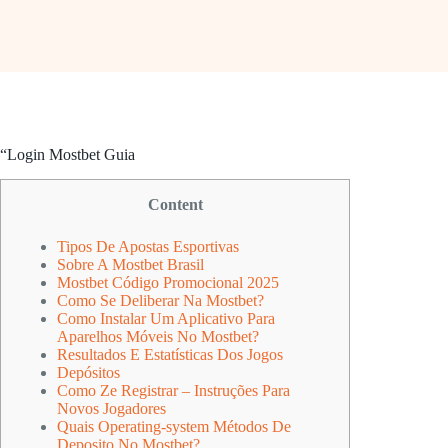
“Login Mostbet Guia
Content
Tipos De Apostas Esportivas
Sobre A Mostbet Brasil
Mostbet Código Promocional 2025
Como Se Deliberar Na Mostbet?
Como Instalar Um Aplicativo Para
Aparelhos Móveis No Mostbet?
Resultados E Estatísticas Dos Jogos
Depósitos
Como Ze Registrar – Instruções Para
Novos Jogadores
Quais Operating-system Métodos De
Deposito No Mostbet?