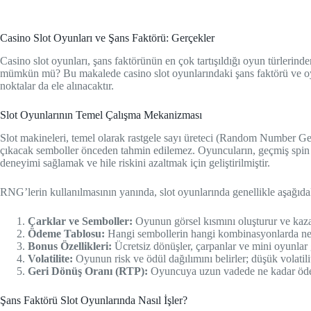
Casino Slot Oyunları ve Şans Faktörü: Gerçekler
Casino slot oyunları, şans faktörünün en çok tartışıldığı oyun türlerind
mümkün mü? Bu makalede casino slot oyunlarındaki şans faktörü ve oyun
noktalar da ele alınacaktır.
Slot Oyunlarının Temel Çalışma Mekanizması
Slot makineleri, temel olarak rastgele sayı üreteci (Random Number Gen
çıkacak semboller önceden tahmin edilemez. Oyuncuların, geçmiş spin s
deneyimi sağlamak ve hile riskini azaltmak için geliştirilmiştir.
RNG’lerin kullanılmasının yanında, slot oyunlarında genellikle aşağıda
Çarklar ve Semboller:
Oyunun görsel kısmını oluşturur ve kaza
Ödeme Tablosu:
Hangi sembollerin hangi kombinasyonlarda ne k
Bonus Özellikleri:
Ücretsiz dönüşler, çarpanlar ve mini oyunlar
Volatilite:
Oyunun risk ve ödül dağılımını belirler; düşük volatili
Geri Dönüş Oranı (RTP):
Oyuncuya uzun vadede ne kadar ödeme
Şans Faktörü Slot Oyunlarında Nasıl İşler?