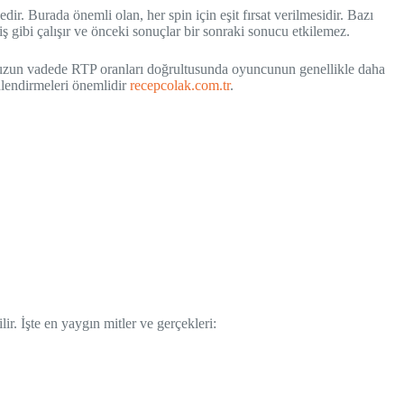
. Burada önemli olan, her spin için eşit fırsat verilmesidir. Bazı
 gibi çalışır ve önceki sonuçlar bir sonraki sonucu etkilemez.
ak uzun vadede RTP oranları doğrultusunda oyuncunun genellikle daha
nlendirmeleri önemlidir
recepcolak.com.tr
.
ir. İşte en yaygın mitler ve gerçekleri: