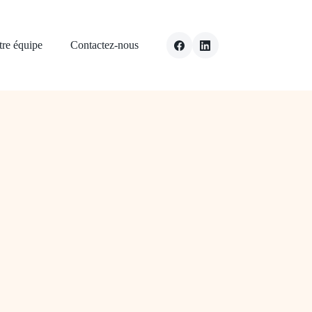
re équipe
Contactez-nous