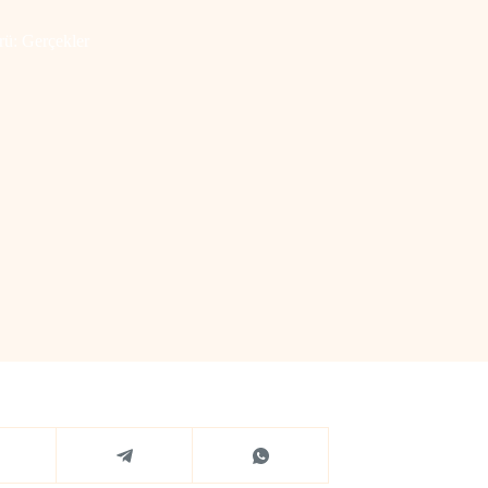
rü: Gerçekler