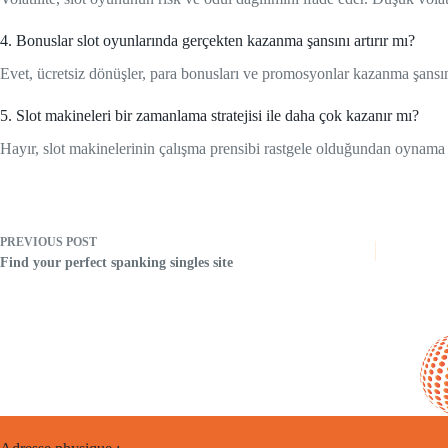
4. Bonuslar slot oyunlarında gerçekten kazanma şansını artırır mı?
Evet, ücretsiz dönüşler, para bonusları ve promosyonlar kazanma şansınız
5. Slot makineleri bir zamanlama stratejisi ile daha çok kazanır mı?
Hayır, slot makinelerinin çalışma prensibi rastgele olduğundan oynama
PREVIOUS
POST
Find your perfect spanking singles site