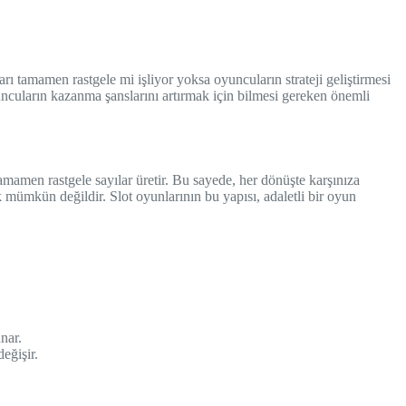
arı tamamen rastgele mi işliyor yoksa oyuncuların strateji geliştirmesi
ncuların kazanma şanslarını artırmak için bilmesi gereken önemli
mamen rastgele sayılar üretir. Bu sayede, her dönüşte karşınıza
mümkün değildir. Slot oyunlarının bu yapısı, adaletli bir oyun
nar.
eğişir.