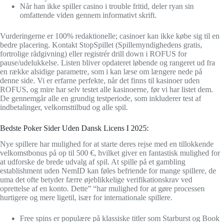
Når han ikke spiller casino i trouble fritid, deler ryan sin
omfattende viden gennem informativt skrift.
Vurderingerne er 100% redaktionelle; casinoer kan ikke købe sig til en
bedre placering. Kontakt StopSpillet (Spillemyndighedens gratis,
fortrolige rådgivning) eller registrér drill down i ROFUS for
pause/udelukkelse. Listen bliver opdateret løbende og rangeret ud fra
en række alsidige parametre, som i kan læse om længere nede på
denne side. Vi er erfarne perfekte, når det finns til kasinoer uden
ROFUS, og mire har selv testet alle kasinoerne, før vi har listet dem.
De gennemgår alle en grundig testperiode, som inkluderer test af
indbetalinger, velkomsttilbud og alle spil.
Bedste Poker Sider Uden Dansk Licens I 2025:
Nye spillere har mulighed for at starte deres rejse med en tillokkende
velkomstbonus på op til 500 €, hvilket giver en fantastisk mulighed for
at udforske de brede udvalg af spil. At spille på et gambling
establishment uden NemID kan føles befriende for mange spillere, de
uma det ofte betyder færre øjeblikkelige verifikationskrav ved
oprettelse af en konto. Dette” “har mulighed for at gøre processen
hurtigere og mere ligetil, især for internationale spillere.
Free spins er populære på klassiske titler som Starburst og Book