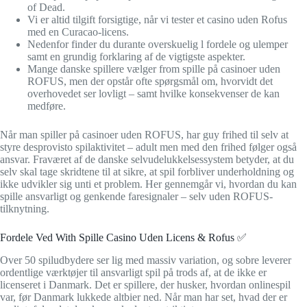
of Dead.
Vi er altid tilgift forsigtige, når vi tester et casino uden Rofus
med en Curacao-licens.
Nedenfor finder du durante overskuelig l fordele og ulemper
samt en grundig forklaring af de vigtigste aspekter.
Mange danske spillere vælger from spille på casinoer uden
ROFUS, men der opstår ofte spørgsmål om, hvorvidt det
overhovedet ser lovligt – samt hvilke konsekvenser de kan
medføre.
Når man spiller på casinoer uden ROFUS, har guy frihed til selv at
styre desprovisto spilaktivitet – adult men med den frihed følger også
ansvar. Fraværet af de danske selvudelukkelsessystem betyder, at du
selv skal tage skridtene til at sikre, at spil forbliver underholdning og
ikke udvikler sig unti et problem. Her gennemgår vi, hvordan du kan
spille ansvarligt og genkende faresignaler – selv uden ROFUS-
tilknytning.
Fordele Ved With Spille Casino Uden Licens & Rofus ✅
Over 50 spiludbydere ser lig med massiv variation, og sobre leverer
ordentlige værktøjer til ansvarligt spil på trods af, at de ikke er
licenseret i Danmark. Det er spillere, der husker, hvordan onlinespil
var, før Danmark lukkede altbier ned. Når man har set, hvad der er