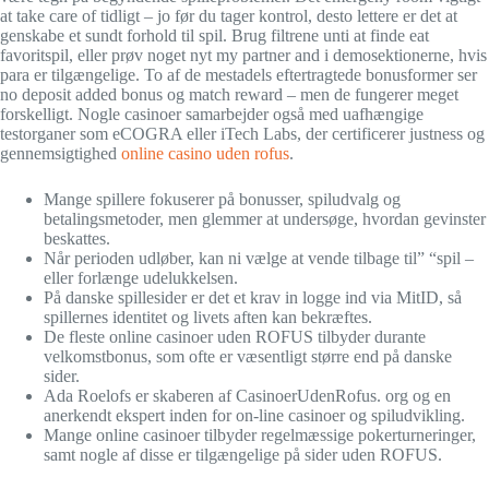
at take care of tidligt – jo før du tager kontrol, desto lettere er det at
genskabe et sundt forhold til spil. Brug filtrene unti at finde eat
favoritspil, eller prøv noget nyt my partner and i demosektionerne, hvis
para er tilgængelige. To af de mestadels eftertragtede bonusformer ser
no deposit added bonus og match reward – men de fungerer meget
forskelligt. Nogle casinoer samarbejder også med uafhængige
testorganer som eCOGRA eller iTech Labs, der certificerer justness og
gennemsigtighed
online casino uden rofus
.
Mange spillere fokuserer på bonusser, spiludvalg og
betalingsmetoder, men glemmer at undersøge, hvordan gevinster
beskattes.
Når perioden udløber, kan ni vælge at vende tilbage til” “spil –
eller forlænge udelukkelsen.
På danske spillesider er det et krav in logge ind via MitID, så
spillernes identitet og livets aften kan bekræftes.
De fleste online casinoer uden ROFUS tilbyder durante
velkomstbonus, som ofte er væsentligt større end på danske
sider.
Ada Roelofs er skaberen af CasinoerUdenRofus. org og en
anerkendt ekspert inden for on-line casinoer og spiludvikling.
Mange online casinoer tilbyder regelmæssige pokerturneringer,
samt nogle af disse er tilgængelige på sider uden ROFUS.