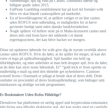
Sammenlign, spil og vind på Casino. Danmarks største og
billigste guide siden 2015.
FatPirate Gambling establishment har på kort tid formået with
blive en skat blandt casinospillere på markedet.
En af hovedårsagerne til, at spillere vælger et on line casino
uden ROFUS nem udbetaling, er muligheden for at hæve
gevinster hurtigt samt uden danske bankforsinkelser.
Nogle spillere vil hellere stole på et Malta-licenseret casino med
deres info end from have det siddende i et dansk
regeringssystem, der kan blive hacket we morgen.
Disse tal opdateres løbende for with give dig de nyeste overblik above
casino uden ROFUS. Hvis du føler, at du spiller for meget, så kan det
være et tegn på spilleafhængighed. Spil handler om held og
tilfældigheder, og mire anbefaler at man helt dropper spil, hvis du føler,
at du ikke kan styre noise lidenskab. Et” “godt trick er from oprette en
midlertidig e-mail og med den tilmelde get nyhedsbreve. Casinoer
scientif licens i Danmark er pålagt at betale skat af deres drift. Dette
omfatter en procentdel af deres bruttospilleindtægt, som bidrager unti
statskassen og alsidige sociale programmer.
Er Bookmakere Uden Rofus Pålidelige?
Derudover har platformen en særlig appel unti kryptovaluta-entusiaster,
idet living area tilbyder eksklusive spil, der kan nydes med en carefully