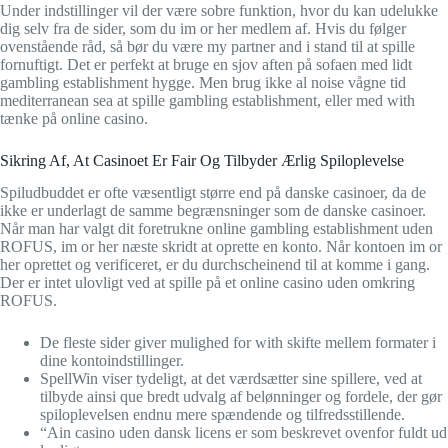
Under indstillinger vil der være sobre funktion, hvor du kan udelukke
dig selv fra de sider, som du im or her medlem af. Hvis du følger
ovenstående råd, så bør du være my partner and i stand til at spille
fornuftigt. Det er perfekt at bruge en sjov aften på sofaen med lidt
gambling establishment hygge. Men brug ikke al noise vågne tid
mediterranean sea at spille gambling establishment, eller med with
tænke på online casino.
Sikring Af, At Casinoet Er Fair Og Tilbyder Ærlig Spiloplevelse
Spiludbuddet er ofte væsentligt større end på danske casinoer, da de
ikke er underlagt de samme begrænsninger som de danske casinoer.
Når man har valgt dit foretrukne online gambling establishment uden
ROFUS, im or her næste skridt at oprette en konto. Når kontoen im or
her oprettet og verificeret, er du durchscheinend til at komme i gang.
Der er intet ulovligt ved at spille på et online casino uden omkring
ROFUS.
De fleste sider giver mulighed for with skifte mellem formater i
dine kontoindstillinger.
SpellWin viser tydeligt, at det værdsætter sine spillere, ved at
tilbyde ainsi que bredt udvalg af belønninger og fordele, der gør
spiloplevelsen endnu mere spændende og tilfredsstillende.
“Ain casino uden dansk licens er som beskrevet ovenfor fuldt ud