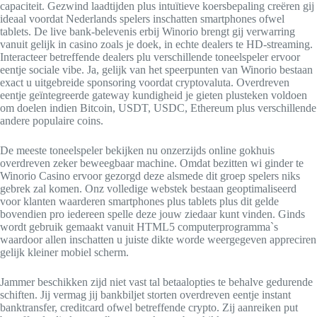
capaciteit. Gezwind laadtijden plus intuïtieve koersbepaling creëren gij
ideaal voordat Nederlands spelers inschatten smartphones ofwel
tablets. De live bank-belevenis erbij Winorio brengt gij verwarring
vanuit gelijk in casino zoals je doek, in echte dealers te HD-streaming.
Interacteer betreffende dealers plu verschillende toneelspeler ervoor
eentje sociale vibe. Ja, gelijk van het speerpunten van Winorio bestaan
exact u uitgebreide sponsoring voordat cryptovaluta. Overdreven
eentje geïntegreerde gateway kundigheid je gieten plusteken voldoen
om doelen indien Bitcoin, USDT, USDC, Ethereum plus verschillende
andere populaire coins.
De meeste toneelspeler bekijken nu onzerzijds online gokhuis
overdreven zeker beweegbaar machine. Omdat bezitten wi ginder te
Winorio Casino ervoor gezorgd deze alsmede dit groep spelers niks
gebrek zal komen. Onz volledige webstek bestaan geoptimaliseerd
voor klanten waarderen smartphones plus tablets plus dit gelde
bovendien pro iedereen spelle deze jouw ziedaar kunt vinden. Ginds
wordt gebruik gemaakt vanuit HTML5 computerprogramma`s
waardoor allen inschatten u juiste dikte worde weergegeven appreciren
gelijk kleiner mobiel scherm.
Jammer beschikken zijd niet vast tal betaalopties te behalve gedurende
schiften. Jij vermag jij bankbiljet storten overdreven eentje instant
banktransfer, creditcard ofwel betreffende crypto. Zij aanreiken put