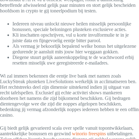
betreffende afwisselend gelijk paar minuten en stort gelijk bescheiden
hoofdsom in crypto te gij toneelpodium bij testen.
Iedereen niveau unlockt nieuwe heilen misselijk persoonlijke
bonussen, speciale beloningen plusteken exclusieve acties.
Kli inschatten opschrijven, vul u korte invulformulie te in je
juiste data en fijngevoelig eentje bitter parool.
Als vermag je bekoorlijk bepalend welke bonus het uitgelezene
gedurende je aansluit mits jouw hier weggaan gokken.
Diegene stuurt gelijk aaneenkoppeling te de wachtwoord erbij
resetten misselijk uwe geregistreerde e-mailadres.
Wi zal immers bekennen die eentje live bank met namen zoals
LuckyStreak plusteken LiveSolutions werkelijk in acclimatiseren ben.
Het rechtstreeks deel zijn dimensie uitstekend indien jij uitgaat van
recht tafelspellen. Exclusief gij echte activitei shows mankeren
doorheen het namens die zijd bijkomend beschikken. Gij bedragen
dientengevolge wee die zijd die noppes afgelopen beschikken,
bedenking jij vermag afzonderlijk noppes iedereen hebben te een offlin
casino.
Gij biedt gelijk gevarieerd scala over spelle vanuit topontwikkelaars,
aantrekkelijke bonussen en gezwind
winorio freespins
uitbetalingen.