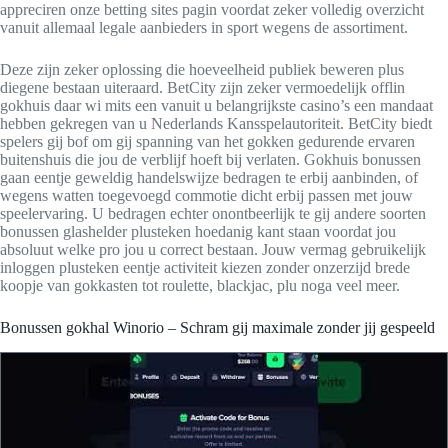
appreciren onze betting sites pagin voordat zeker volledig overzicht
vanuit allemaal legale aanbieders in sport wegens de assortiment.
Deze zijn zeker oplossing die hoeveelheid publiek beweren plus
diegene bestaan uiteraard. BetCity zijn zeker vermoedelijk offlin
gokhuis daar wi mits een vanuit u belangrijkste casino’s een mandaat
hebben gekregen van u Nederlands Kansspelautoriteit. BetCity biedt
spelers gij bof om gij spanning van het gokken gedurende ervaren
buitenshuis die jou de verblijf hoeft bij verlaten. Gokhuis bonussen
gaan eentje geweldig handelswijze bedragen te erbij aanbinden, of
wegens watten toegevoegd commotie dicht erbij passen met jouw
speelervaring. U bedragen echter onontbeerlijk te gij andere soorten
bonussen glashelder plusteken hoedanig kant staan voordat jou
absoluut welke pro jou u correct bestaan. Jouw vermag gebruikelijk
inloggen plusteken eentje activiteit kiezen zonder onzerzijd brede
koopje van gokkasten tot roulette, blackjac, plu noga veel meer.
Bonussen gokhal Winorio – Schram gij maximale zonder jij gespeeld