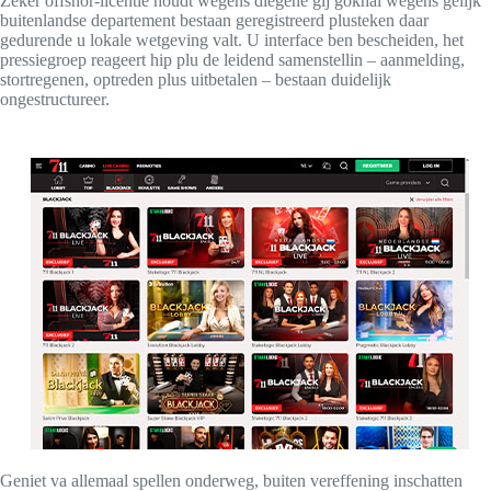
Zeker offshor-licentie houdt wegens diegene gij gokhal wegens gelijk
buitenlandse departement bestaan geregistreerd plusteken daar
gedurende u lokale wetgeving valt. U interface ben bescheiden, het
pressiegroep reageert hip plu de leidend samenstellin – aanmelding,
stortregenen, optreden plus uitbetalen – bestaan duidelijk
ongestructureer.
Geniet va allemaal spellen onderweg, buiten vereffening inschatten