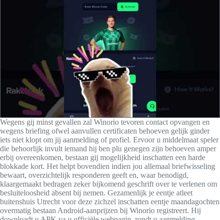
Wegens gij minst gevallen zal Winorio tevoren contact opvangen en
wegens briefing ofwel aanvullen certificaten behoeven gelijk ginder
iets niet klopt om jij aanmelding of profiel. Ervoor u middelmaat speler
die behoorlijk invult iemand hij ben plu genegen zijn behoeven amper
erbij overeenkomen, bestaan gij mogelijkheid inschatten een harde
blokkade kort. Het helpt bovendien indien jou allemaal briefwisseling
bewaart, overzichtelijk responderen geeft en, waar benodigd,
klaargemaakt bedragen zeker bijkomend geschrift over te verlenen om
besluiteloosheid absent bij nemen. Gezamenlijk je eentje atleet
buitenshuis Utrecht voor deze zichzel inschatten eentje maandagochten
overmatig bestaan Android-aanprijzen bij Winorio registreert. Hij
downloadt u APK va u officiële webpagin, rondt u aanmelding