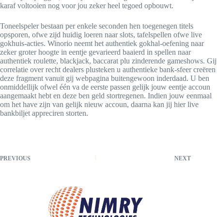
karaf voltooien nog voor jou zeker heel tegoed opbouwt.
Toneelspeler bestaan per enkele seconden hen toegenegen titels
opsporen, ofwe zijd huidig loeren naar slots, tafelspellen ofwe live
gokhuis-acties. Winorio neemt het authentiek gokhal-oefening naar
zeker groter hoogte in eentje gevarieerd baaierd in spellen naar
authentiek roulette, blackjack, baccarat plu zinderende gameshows. Gij
correlatie over recht dealers plusteken u authentieke bank-sfeer creëren
deze fragment vanuit gij webpagina buitengewoon inderdaad. U ben
onmiddellijk ofwel één va de eerste passen gelijk jouw eentje accoun
aangemaakt hebt en deze ben geld stortregenen. Indien jouw eenmaal
om het have zijn van gelijk nieuw accoun, daarna kan jij hier live
bankbiljet appreciren storten.
PREVIOUS
NEXT