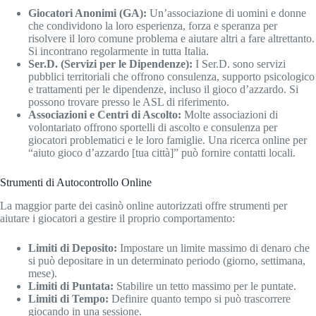
Giocatori Anonimi (GA):
Un’associazione di uomini e donne
che condividono la loro esperienza, forza e speranza per
risolvere il loro comune problema e aiutare altri a fare altrettanto.
Si incontrano regolarmente in tutta Italia.
Ser.D. (Servizi per le Dipendenze):
I Ser.D. sono servizi
pubblici territoriali che offrono consulenza, supporto psicologico
e trattamenti per le dipendenze, incluso il gioco d’azzardo. Si
possono trovare presso le ASL di riferimento.
Associazioni e Centri di Ascolto:
Molte associazioni di
volontariato offrono sportelli di ascolto e consulenza per
giocatori problematici e le loro famiglie. Una ricerca online per
“aiuto gioco d’azzardo [tua città]” può fornire contatti locali.
Strumenti di Autocontrollo Online
La maggior parte dei casinò online autorizzati offre strumenti per
aiutare i giocatori a gestire il proprio comportamento:
Limiti di Deposito:
Impostare un limite massimo di denaro che
si può depositare in un determinato periodo (giorno, settimana,
mese).
Limiti di Puntata:
Stabilire un tetto massimo per le puntate.
Limiti di Tempo:
Definire quanto tempo si può trascorrere
giocando in una sessione.