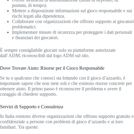
puntata, di tempo).
Mettere a disposizione informazioni sul gioco responsabile e sui
rischi legati alla dipendenza.
Collaborare con organizzazioni che offrono supporto ai giocatori
problematici.
Implementare misure di sicurezza per proteggere i dati personali
e finanziari dei giocatori.
È sempre consigliabile giocare solo su piattaforme autorizzate
dall’ADM, riconoscibili dal logo ADM sul sito.
Dove Trovare Aiuto: Risorse per il Gioco Responsabile
Se tu o qualcuno che conosci sta lottando con il gioco d’azzardo, è
importante sapere che non siete soli e che esistono risorse concrete per
ottenere aiuto. Il primo passo è riconoscere il problema e avere il
coraggio di chiedere supporto.
Servizi di Supporto e Consulenza
In Italia esistono diverse organizzazioni che offrono supporto gratuito e
confidenziale a persone con problemi di gioco d’azzardo e ai loro
familiari. Tra queste: