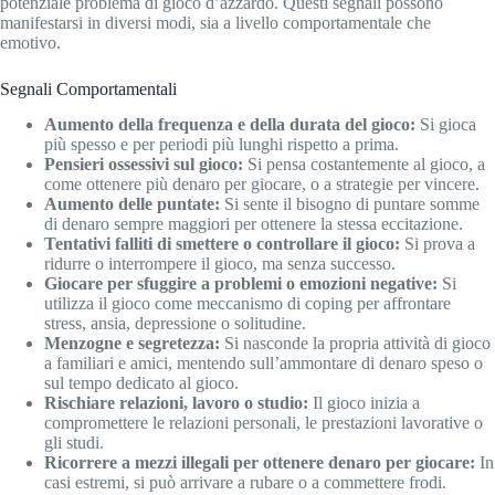
potenziale problema di gioco d’azzardo. Questi segnali possono
manifestarsi in diversi modi, sia a livello comportamentale che
emotivo.
Segnali Comportamentali
Aumento della frequenza e della durata del gioco:
Si gioca
più spesso e per periodi più lunghi rispetto a prima.
Pensieri ossessivi sul gioco:
Si pensa costantemente al gioco, a
come ottenere più denaro per giocare, o a strategie per vincere.
Aumento delle puntate:
Si sente il bisogno di puntare somme
di denaro sempre maggiori per ottenere la stessa eccitazione.
Tentativi falliti di smettere o controllare il gioco:
Si prova a
ridurre o interrompere il gioco, ma senza successo.
Giocare per sfuggire a problemi o emozioni negative:
Si
utilizza il gioco come meccanismo di coping per affrontare
stress, ansia, depressione o solitudine.
Menzogne e segretezza:
Si nasconde la propria attività di gioco
a familiari e amici, mentendo sull’ammontare di denaro speso o
sul tempo dedicato al gioco.
Rischiare relazioni, lavoro o studio:
Il gioco inizia a
compromettere le relazioni personali, le prestazioni lavorative o
gli studi.
Ricorrere a mezzi illegali per ottenere denaro per giocare:
In
casi estremi, si può arrivare a rubare o a commettere frodi.