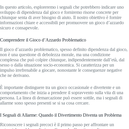
In questo articolo, esploreremo i segnali che potrebbero indicare uno
sviluppo di dipendenza dal gioco e forniremo risorse concrete per
chiunque senta di aver bisogno di aiuto. Il nostro obiettivo è fornire
informazioni chiare e accessibili per promuovere un gioco d’azzardo
sicuro e consapevole.
Comprendere il Gioco d’Azzardo Problematico
Il gioco d’azzardo problematico, spesso definito dipendenza dal gioco,
non è una questione di debolezza morale, ma una condizione
complessa che può colpire chiunque, indipendentemente dall’età, dal
sesso o dalla situazione socio-economica. Si caratterizza per un
impulso irrefrenabile a giocare, nonostante le conseguenze negative
che ne derivano.
È importante distinguere tra un gioco occasionale e divertente e un
comportamento che inizia a prendere il sopravvento sulla vita di una
persona. La linea di demarcazione può essere sottile, ma i segnali di
allarme sono spesso presenti se si sa cosa cercare.
I Segnali di Allarme: Quando il Divertimento Diventa un Problema
Riconoscere i segnali precoci è il primo passo per affrontare un