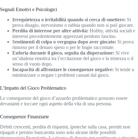
Segnali Emotivi e Psicologici
Irrequietezza o irritabilità quando si cerca di smettere:
Si
prova disagio, nervosismo o rabbia quando non si può giocare.
Perdita di interesse per altre attività:
Hobby, attività sociali e
interessi precedentemente apprezzati perdono fascino.
Sentimenti di colpa o vergogna dopo aver giocato:
Si prova
rimorso per il denaro speso o per le bugie raccontate.
Euforia durante il gioco, seguita da disperazione:
Si vive
un’altalena emotiva tra l’eccitazione del gioco e la tristezza o il
senso di vuoto dopo.
Incapacità di affrontare le conseguenze negative:
Si tende a
minimizzare o negare i problemi causati dal gioco.
L’Impatto del Gioco Problematico
Le conseguenze del gioco d’azzardo problematico possono essere
devastanti e toccare ogni aspetto della vita di una persona.
Conseguenze Finanziarie
Debiti crescenti, perdita di risparmi, ipoteche sulla casa, prestiti non
ripagati e persino bancarotta sono solo alcune delle possibili
ripercussioni finanziarie. La ricerca di denaro per continuare a giocare