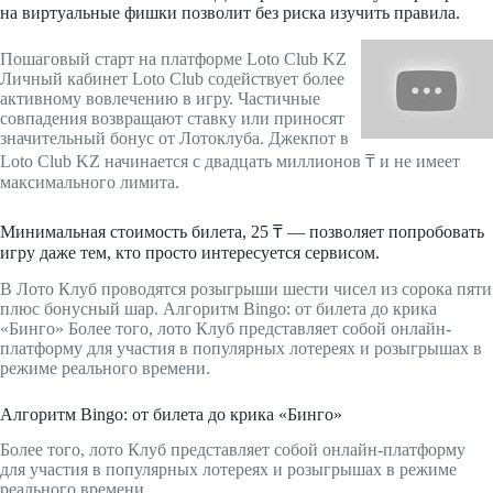
на виртуальные фишки позволит без риска изучить правила.
Пошаговый старт на платформе Loto Club KZ
Личный кабинет Loto Club содействует более
активному вовлечению в игру. Частичные
совпадения возвращают ставку или приносят
значительный бонус от Лотоклуба. Джекпот в
Loto Club KZ начинается с двадцать миллионов ₸ и не имеет
максимального лимита.
Минимальная стоимость билета, 25 ₸ — позволяет попробовать
игру даже тем, кто просто интересуется сервисом.
В Лото Клуб проводятся розыгрыши шести чисел из сорока пяти
плюс бонусный шар. Алгоритм Bingo: от билета до крика
«Бинго» Более того, лото Клуб представляет собой онлайн-
платформу для участия в популярных лотереях и розыгрышах в
режиме реального времени.
Алгоритм Bingo: от билета до крика «Бинго»
Более того, лото Клуб представляет собой онлайн-платформу
для участия в популярных лотереях и розыгрышах в режиме
реального времени.