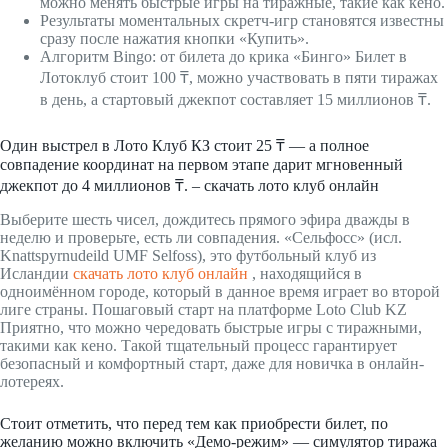
можно менять быстрые игры на тиражные, такие как кено.
Результаты моментальных скретч-игр становятся известны
сразу после нажатия кнопки «Купить».
Алгоритм Bingo: от билета до крика «Бинго» Билет в
Лотоклуб стоит 100 ₸, можно участвовать в пяти тиражах
в день, а стартовый джекпот составляет 15 миллионов ₸.
Один выстрел в Лото Клуб КЗ стоит 25 ₸ — а полное
совпадение координат на первом этапе дарит мгновенный
джекпот до 4 миллионов ₸. – скачать лото клуб онлайн
Выберите шесть чисел, дождитесь прямого эфира дважды в
неделю и проверьте, есть ли совпадения. «Сельфосс» (исл.
Knattspyrnudeild UMF Selfoss), это футбольный клуб из
Исландии
скачать лото клуб онлайн
, находящийся в
одноимённом городе, который в данное время играет во второй
лиге страны. Пошаговый старт на платформе Loto Club KZ
Приятно, что можно чередовать быстрые игры с тиражными,
такими как кено. Такой тщательный процесс гарантирует
безопасный и комфортный старт, даже для новичка в онлайн-
лотереях.
Стоит отметить, что перед тем как приобрести билет, по
желанию можно включить «Демо-режим» — симулятор тиража