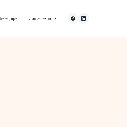
re équipe
Contactez-nous