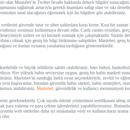
iri olan Mariobet’in Twitter hesabı hakkında detaylı bilgiler sunacağım.
 yapmasını sağlamak amacıyla gerekli lisanslara sahip olan ve sıkı denetle
ları nasıl alacağınızı öğrenmek için bu bilgilere göz atabilirsiniz.
ı verilerini güvende tutar ve siber saldırılara karşı korur. Kısa bir zama
, hesabınızı sorunsuz kullanmaya devam edin. Canlı casino oyunları, ger
deneyimiyle sizlere en iyi hizmeti sunmak için çalışmaktadır. Sizinle il
ardımcı olmak için geniş bir bilgi birikimine sahiptirler. Mariobet, genç 
a olduğunu ve kumar oynama yasalarına uyduğunu göstermektedir.
seltebilir ve büyük ödüllerin sahibi olabilirsiniz. İster futbol, basketb
 ediyor. Her yüksek bahis seviyesine uygun, geniş bir bahis marketi suna
rsiniz. Mariobet’in sunduğu farklı oyun seçenekleriyle, zevkli ve eğlence
ni başlayanlar, buradan güvenilir bahis siteleri, bahis stratejileri, oran
arınızı atabilirsiniz.
Mariobet
, güvenilirlik ve kullanıcı memnuniyeti ko
rmeniz gerekmektedir. Çok sayıda ödeme yönteminin sertifikasını almış o
ak para yatırma ve para çekme işlemlerinizi yapabiliyorsunuz. Bununl
mlu web sitelerine daha iyi sıralamalar verir ve kullanıcıların arama 
 olur.