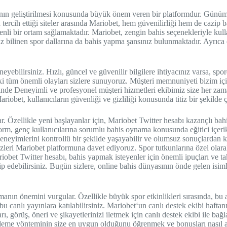
ının geliştirilmesi konusunda büyük önem veren bir platformdur. Günümüz
tercih ettiği siteler arasında Mariobet, hem güvenilirliği hem de cazip 
li bir ortam sağlamaktadır. Mariobet, zengin bahis seçenekleriyle kulla
 az bilinen spor dallarına da bahis yapma şansınız bulunmaktadır. Ayrıca 
yebilirsiniz. Hızlı, güncel ve güvenilir bilgilere ihtiyacınız varsa, spor
ki tüm önemli olayları sizlere sunuyoruz. Müşteri memnuniyeti bizim içi
linde Deneyimli ve profesyonel müşteri hizmetleri ekibimiz size her za
obet, kullanıcıların güvenliği ve gizliliği konusunda titiz bir şekilde ça
ar. Özellikle yeni başlayanlar için, Mariobet Twitter hesabı kazançlı bahi
orm, genç kullanıcılarına sorumlu bahis oynama konusunda eğitici içerik
eneyimlerini kontrollü bir şekilde yaşayabilir ve olumsuz sonuçlardan kaç
eri Mariobet platformuna davet ediyoruz. Spor tutkunlarına özel olarak ta
riobet Twitter hesabı, bahis yapmak isteyenler için önemli ipuçları ve ta
ip edebilirsiniz. Bugün sizlere, online bahis dünyasının önde gelen isiml
manın önemini vurgular. Özellikle büyük spor etkinlikleri sırasında, bu 
anlı yayınlara katılabilirsiniz. Mariobet‘un canlı destek ekibi haftanı
ı, görüş, öneri ve şikayetlerinizi iletmek için canlı destek ekibi ile b
eme yönteminin size en uygun olduğunu öğrenmek ve bonusları nasıl alac