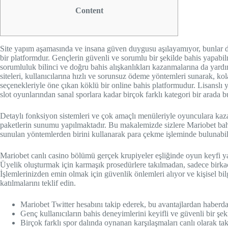
Content
Site yapım aşamasında ve insana güven duygusu aşılayamıyor, bunlar da de
bir platformdur. Gençlerin güvenli ve sorumlu bir şekilde bahis yapabil
sorumluluk bilinci ve doğru bahis alışkanlıkları kazanmalarına da yardı
siteleri, kullanıcılarına hızlı ve sorunsuz ödeme yöntemleri sunarak, k
seçenekleriyle öne çıkan köklü bir online bahis platformudur. Lisanslı 
slot oyunlarından sanal sporlara kadar birçok farklı kategori bir arada 
Detaylı fonksiyon sistemleri ve çok amaçlı menüleriyle oyunculara kazan
paketlerin sunumu yapılmaktadır. Bu makalemizde sizlere Mariobet bahis 
sunulan yöntemlerden birini kullanarak para çekme işleminde bulunabili
Mariobet canlı casino bölümü gerçek krupiyeler eşliğinde oyun keyfi yaşa
Üyelik oluşturmak için karmaşık prosedürlere takılmadan, sadece birkaç b
İşlemlerinizden emin olmak için güvenlik önlemleri alıyor ve kişisel bi
katılmalarını teklif edin.
Mariobet Twitter hesabını takip ederek, bu avantajlardan haberdar 
Genç kullanıcıların bahis deneyimlerini keyifli ve güvenli bir şe
Birçok farklı spor dalında oynanan karşılaşmaları canlı olarak takip