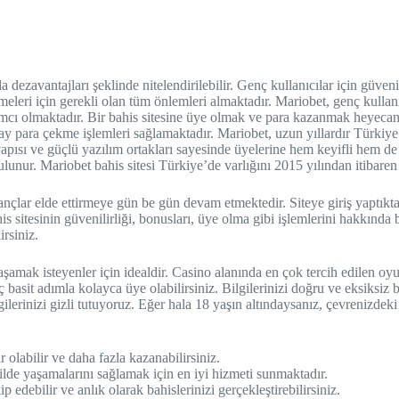
zavantajları şeklinde nitelendirilebilir. Genç kullanıcılar için güvenil
meleri için gerekli olan tüm önlemleri almaktadır. Mariobet, genç kullan
mcı olmaktadır. Bir bahis sitesine üye olmak ve para kazanmak heyecan ve
olay para çekme işlemleri sağlamaktadır. Mariobet, uzun yıllardır Türkiy
yapısı ve güçlü yazılım ortakları sayesinde üyelerine hem keyifli hem de
bulunur. Mariobet bahis sitesi Türkiye’de varlığını 2015 yılından itibare
çlar elde ettirmeye gün be gün devam etmektedir. Siteye giriş yaptıktan
sitesinin güvenilirliği, bonusları, üye olma gibi işlemlerini hakkında 
rsiniz.
mak isteyenler için idealdir. Casino alanında en çok tercih edilen oyunl
asit adımla kolayca üye olabilirsiniz. Bilgilerinizi doğru ve eksiksiz bi
lgilerinizi gizli tutuyoruz. Eğer hala 18 yaşın altındaysanız, çevrenizd
olabilir ve daha fazla kazanabilirsiniz.
kilde yaşamalarını sağlamak için en iyi hizmeti sunmaktadır.
 edebilir ve anlık olarak bahislerinizi gerçekleştirebilirsiniz.