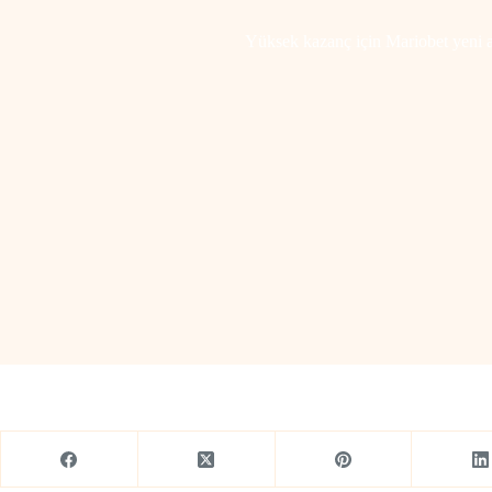
Yüksek kazanç için Mariobet yeni a