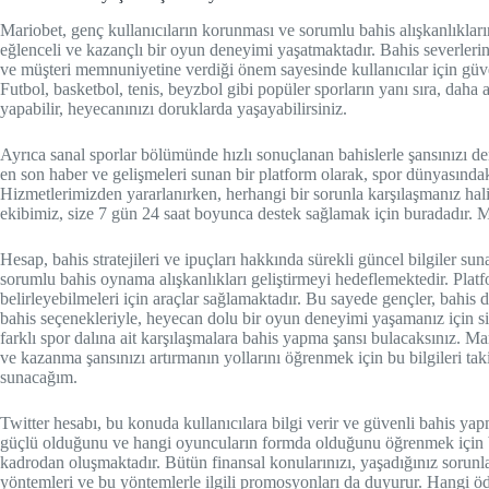
Mariobet, genç kullanıcıların korunması ve sorumlu bahis alışkanlıklar
eğlenceli ve kazançlı bir oyun deneyimi yaşatmaktadır. Bahis severlerin 
ve müşteri memnuniyetine verdiği önem sayesinde kullanıcılar için güven
Futbol, basketbol, tenis, beyzbol gibi popüler sporların yanı sıra, daha
yapabilir, heyecanınızı doruklarda yaşayabilirsiniz.
Ayrıca sanal sporlar bölümünde hızlı sonuçlanan bahislerle şansınızı dene
en son haber ve gelişmeleri sunan bir platform olarak, spor dünyasında
Hizmetlerimizden yararlanırken, herhangi bir sorunla karşılaşmanız ha
ekibimiz, size 7 gün 24 saat boyunca destek sağlamak için buradadır. Mari
Hesap, bahis stratejileri ve ipuçları hakkında sürekli güncel bilgiler sun
sorumlu bahis oynama alışkanlıkları geliştirmeyi hedeflemektedir. Platf
belirleyebilmeleri için araçlar sağlamaktadır. Bu sayede gençler, bahis d
bahis seçenekleriyle, heyecan dolu bir oyun deneyimi yaşamanız için sizl
farklı spor dalına ait karşılaşmalara bahis yapma şansı bulacaksınız. Ma
ve kazanma şansınızı artırmanın yollarını öğrenmek için bu bilgileri tak
sunacağım.
Twitter hesabı, bu konuda kullanıcılara bilgi verir ve güvenli bahis yap
güçlü olduğunu ve hangi oyuncuların formda olduğunu öğrenmek için bu c
kadrodan oluşmaktadır. Bütün finansal konularınızı, yaşadığınız sorunlar
yöntemleri ve bu yöntemlerle ilgili promosyonları da duyurur. Hangi öd