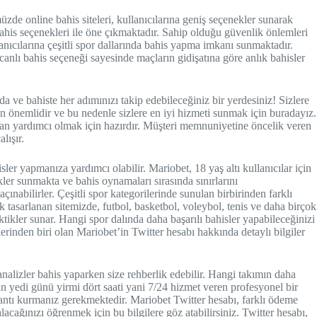
de online bahis siteleri, kullanıcılarına geniş seçenekler sunarak
bahis seçenekleri ile öne çıkmaktadır. Sahip olduğu güvenlik önlemleri
nıcılarına çeşitli spor dallarında bahis yapma imkanı sunmaktadır.
canlı bahis seçeneği sayesinde maçların gidişatına göre anlık bahisler
da ve bahiste her adımınızı takip edebileceğiniz bir yerdesiniz! Sizlere
n önemlidir ve bu nedenle sizlere en iyi hizmeti sunmak için buradayız.
man yardımcı olmak için hazırdır. Müşteri memnuniyetine öncelik veren
lışır.
sler yapmanıza yardımcı olabilir. Mariobet, 18 yaş altı kullanıcılar için
ler sunmakta ve bahis oynamaları sırasında sınırlarını
ınabilirler. Çeşitli spor kategorilerinde sunulan birbirinden farklı
sarlanan sitemizde, futbol, basketbol, ​​voleybol, ​​tenis ve daha birçok
ktikler sunar. Hangi spor dalında daha başarılı bahisler yapabileceğinizi
erinden biri olan Mariobet’in Twitter hesabı hakkında detaylı bilgiler
analizler bahis yaparken size rehberlik edebilir. Hangi takımın daha
n yedi günü yirmi dört saati yani 7/24 hizmet veren profesyonel bir
ağlantı kurmanız gerekmektedir. Mariobet Twitter hesabı, farklı ödeme
ağınızı öğrenmek için bu bilgilere göz atabilirsiniz. Twitter hesabı,