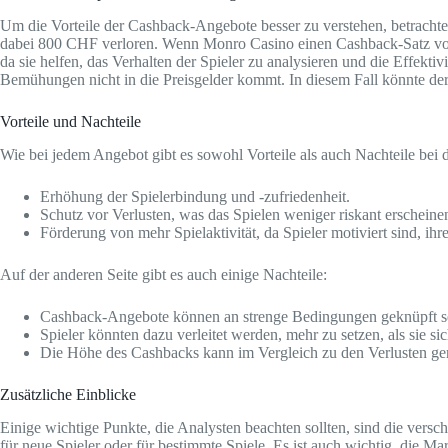
Um die Vorteile der Cashback-Angebote besser zu verstehen, betrachte
dabei 800 CHF verloren. Wenn Monro Casino einen Cashback-Satz von 
da sie helfen, das Verhalten der Spieler zu analysieren und die Effekt
Bemühungen nicht in die Preisgelder kommt. In diesem Fall könnte der 
Vorteile und Nachteile
Wie bei jedem Angebot gibt es sowohl Vorteile als auch Nachteile be
Erhöhung der Spielerbindung und -zufriedenheit.
Schutz vor Verlusten, was das Spielen weniger riskant erscheinen
Förderung von mehr Spielaktivität, da Spieler motiviert sind, ihr
Auf der anderen Seite gibt es auch einige Nachteile:
Cashback-Angebote können an strenge Bedingungen geknüpft sei
Spieler könnten dazu verleitet werden, mehr zu setzen, als sie s
Die Höhe des Cashbacks kann im Vergleich zu den Verlusten geri
Zusätzliche Einblicke
Einige wichtige Punkte, die Analysten beachten sollten, sind die ve
für neue Spieler oder für bestimmte Spiele. Es ist auch wichtig, die 