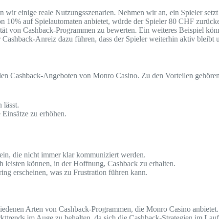
n wir einige reale Nutzungsszenarien. Nehmen wir an, ein Spieler set
10% auf Spielautomaten anbietet, würde der Spieler 80 CHF zurücker
ivität von Cashback-Programmen zu bewerten. Ein weiteres Beispiel könnt
Cashback-Anreiz dazu führen, dass der Spieler weiterhin aktiv bleibt u
i den Cashback-Angeboten von Monro Casino. Zu den Vorteilen gehören
 lässt.
e Einsätze zu erhöhen.
n, die nicht immer klar kommuniziert werden.
ich leisten können, in der Hoffnung, Cashback zu erhalten.
ng erscheinen, was zu Frustration führen kann.
rschiedenen Arten von Cashback-Programmen, die Monro Casino anbietet
Markttrends im Auge zu behalten, da sich die Cashback-Strategien im La