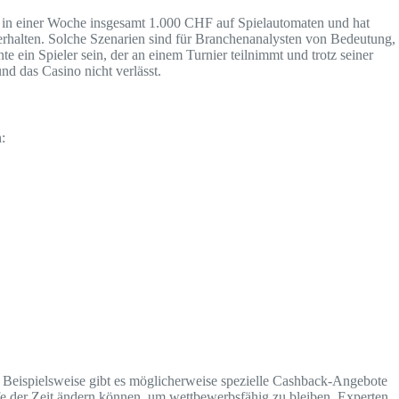
zt in einer Woche insgesamt 1.000 CHF auf Spielautomaten und hat
halten. Solche Szenarien sind für Branchenanalysten von Bedeutung,
e ein Spieler sein, der an einem Turnier teilnimmt und trotz seiner
nd das Casino nicht verlässt.
:
. Beispielsweise gibt es möglicherweise spezielle Cashback-Angebote
ufe der Zeit ändern können, um wettbewerbsfähig zu bleiben. Experten