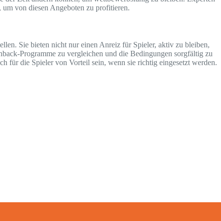
 um von diesen Angeboten zu profitieren.
. Sie bieten nicht nur einen Anreiz für Spieler, aktiv zu bleiben,
shback-Programme zu vergleichen und die Bedingungen sorgfältig zu
für die Spieler von Vorteil sein, wenn sie richtig eingesetzt werden.