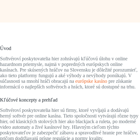
Úvod
Softvéroví poskytovatelia hier zohrávajú kľúčovú úlohu v online
hazardnom priemysle, najmä v popredných európskych online
kasínach. Pre skúsených hráčov na Slovensku je dôležité porozumieť,
ako tieto platformy fungujú a aké výhody a nevýhody ponúkajú. V
súčasnosti sa mnohí hráči obracajú na
európske kasíno
pre získanie
informácií o najlepších softvéroch a hrách, ktoré sú dostupné na trhu.
Kľúčové koncepty a prehľad
Softvéroví poskytovatelia hier sú firmy, ktoré vyvíjajú a dodávajú
herný softvér pre online kasína. Tieto spoločnosti vytvárajú rôzne typy
hier, od klasických stolových hier ako blackjack a ruleta, po moderné
video automaty a živé kasínové hry. Hlavným cieľom týchto
poskytovateľov je zabezpečiť zábavu a spravodlivé hranie pre hráčov,
pričom dodržiavajú prísne regulácie a normy kvality.