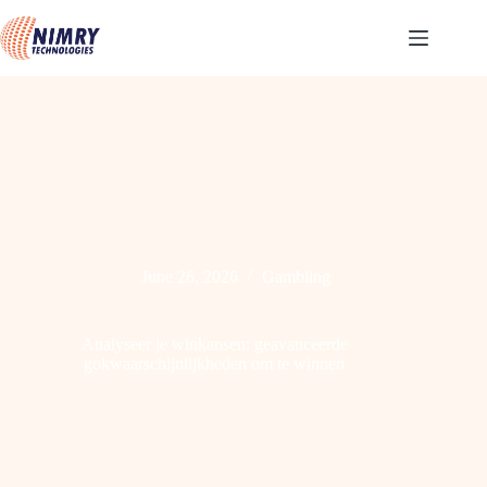
Skip
to
content
June 26, 2026
Gambling
Analyseer je winkansen: geavanceerde
gokwaarschijnlijkheden om te winnen