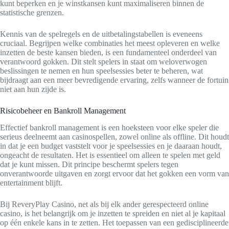
kunt beperken en je winstkansen kunt maximaliseren binnen de
statistische grenzen.
Kennis van de spelregels en de uitbetalingstabellen is eveneens
cruciaal. Begrijpen welke combinaties het meest opleveren en welke
inzetten de beste kansen bieden, is een fundamenteel onderdeel van
verantwoord gokken. Dit stelt spelers in staat om weloverwogen
beslissingen te nemen en hun speelsessies beter te beheren, wat
bijdraagt aan een meer bevredigende ervaring, zelfs wanneer de fortuin
niet aan hun zijde is.
Risicobeheer en Bankroll Management
Effectief bankroll management is een hoeksteen voor elke speler die
serieus deelneemt aan casinospellen, zowel online als offline. Dit houdt
in dat je een budget vaststelt voor je speelsessies en je daaraan houdt,
ongeacht de resultaten. Het is essentieel om alleen te spelen met geld
dat je kunt missen. Dit principe beschermt spelers tegen
onverantwoorde uitgaven en zorgt ervoor dat het gokken een vorm van
entertainment blijft.
Bij ReveryPlay Casino, net als bij elk ander gerespecteerd online
casino, is het belangrijk om je inzetten te spreiden en niet al je kapitaal
op één enkele kans in te zetten. Het toepassen van een gedisciplineerde