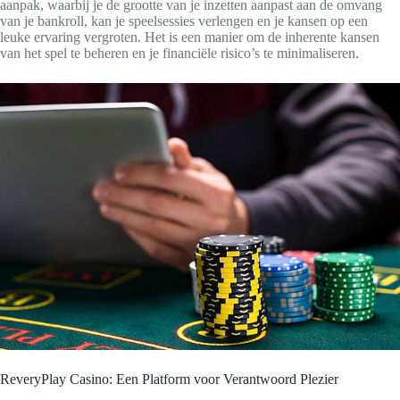
aanpak, waarbij je de grootte van je inzetten aanpast aan de omvang
van je bankroll, kan je speelsessies verlengen en je kansen op een
leuke ervaring vergroten. Het is een manier om de inherente kansen
van het spel te beheren en je financiële risico’s te minimaliseren.
ReveryPlay Casino: Een Platform voor Verantwoord Plezier