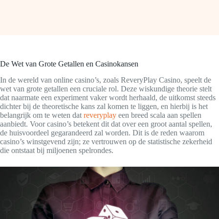
De Wet van Grote Getallen en Casinokansen
In de wereld van online casino’s, zoals ReveryPlay Casino, speelt de
wet van grote getallen een cruciale rol. Deze wiskundige theorie stelt
dat naarmate een experiment vaker wordt herhaald, de uitkomst steeds
dichter bij de theoretische kans zal komen te liggen, en hierbij is het
belangrijk om te weten dat
reveryplay
een breed scala aan spellen
aanbiedt. Voor casino’s betekent dit dat over een groot aantal spellen,
de huisvoordeel gegarandeerd zal worden. Dit is de reden waarom
casino’s winstgevend zijn; ze vertrouwen op de statistische zekerheid
die ontstaat bij miljoenen spelrondes.