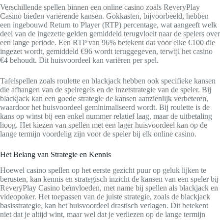
Verschillende spellen binnen een online casino zoals ReveryPlay
Casino bieden variërende kansen. Gokkasten, bijvoorbeeld, hebben
een ingebouwd Return to Player (RTP) percentage, wat aangeeft welk
deel van de ingezette gelden gemiddeld terugvloeit naar de spelers over
een lange periode. Een RTP van 96% betekent dat voor elke €100 die
ingezet wordt, gemiddeld €96 wordt teruggegeven, terwijl het casino
€4 behoudt. Dit huisvoordeel kan variëren per spel.
Tafelspellen zoals roulette en blackjack hebben ook specifieke kansen
die afhangen van de spelregels en de inzetstrategie van de speler. Bij
blackjack kan een goede strategie de kansen aanzienlijk verbeteren,
waardoor het huisvoordeel geminimaliseerd wordt. Bij roulette is de
kans op winst bij een enkel nummer relatief laag, maar de uitbetaling
hoog. Het kiezen van spellen met een lager huisvoordeel kan op de
lange termijn voordelig zijn voor de speler bij elk online casino.
Het Belang van Strategie en Kennis
Hoewel casino spellen op het eerste gezicht puur op geluk lijken te
berusten, kan kennis en strategisch inzicht de kansen van een speler bij
ReveryPlay Casino beïnvloeden, met name bij spellen als blackjack en
videopoker. Het toepassen van de juiste strategie, zoals de blackjack
basisstrategie, kan het huisvoordeel drastisch verlagen. Dit betekent
niet dat je altijd wint, maar wel dat je verliezen op de lange termijn