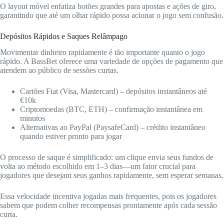
O layout móvel enfatiza botões grandes para apostas e ações de giro,
garantindo que até um olhar rápido possa acionar o jogo sem confusão.
Depósitos Rápidos e Saques Relâmpago
Movimentar dinheiro rapidamente é tão importante quanto o jogo
rápido. A BassBet oferece uma variedade de opções de pagamento que
atendem ao público de sessões curtas.
Cartões Fiat (Visa, Mastercard) – depósitos instantâneos até
€10k
Criptomoedas (BTC, ETH) – confirmação instantânea em
minutos
Alternativas ao PayPal (PaysafeCard) – crédito instantâneo
quando estiver pronto para jogar
O processo de saque é simplificado: um clique envia seus fundos de
volta ao método escolhido em 1–3 dias—um fator crucial para
jogadores que desejam seus ganhos rapidamente, sem esperar semanas.
Essa velocidade incentiva jogadas mais frequentes, pois os jogadores
sabem que podem colher recompensas prontamente após cada sessão
curta.