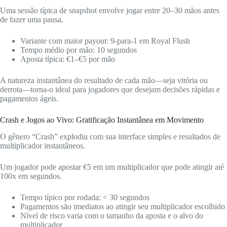
Uma sessão típica de snapshot envolve jogar entre 20–30 mãos antes
de fazer uma pausa.
Variante com maior payout: 9‑para‑1 em Royal Flush
Tempo médio por mão: 10 segundos
Aposta típica: €1–€5 por mão
A natureza instantânea do resultado de cada mão—seja vitória ou
derrota—torna-o ideal para jogadores que desejam decisões rápidas e
pagamentos ágeis.
Crash e Jogos ao Vivo: Gratificação Instantânea em Movimento
O gênero “Crash” explodiu com sua interface simples e resultados de
multiplicador instantâneos.
Um jogador pode apostar €5 em um multiplicador que pode atingir até
100x em segundos.
Tempo típico por rodada: < 30 segundos
Pagamentos são imediatos ao atingir seu multiplicador escolhido
Nível de risco varia com o tamanho da aposta e o alvo do
multiplicador