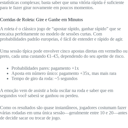
estatísticas complexas; basta saber que uma vitória rápida é suficiente
para te fazer girar novamente em poucos momentos.
Corridas de Roleta: Gire e Ganhe em Minutos
A roleta é o clássico jogo de “apostar rápido, ganhar rápido” que se
encaixa perfeitamente no modelo de sessões curtas. Com
probabilidades padrão europeias, é fácil de entender e rápido de agir.
Uma sessão típica pode envolver cinco apostas diretas em vermelho ou
preto, cada uma custando €1–€5, dependendo do seu apetite de risco.
Probabilidades pares: pagamento +1x
Aposta em número único: pagamento +35x, mas mais rara
Tempo de giro da roda: ~5 segundos
A emoção vem de assistir a bola oscilar na roda e saber que em
segundos você saberá se ganhou ou perdeu.
Como os resultados são quase instantâneos, jogadores costumam fazer
várias rodadas em uma única sessão—geralmente entre 10 e 20—antes
de decidir sacar ou trocar de jogo.