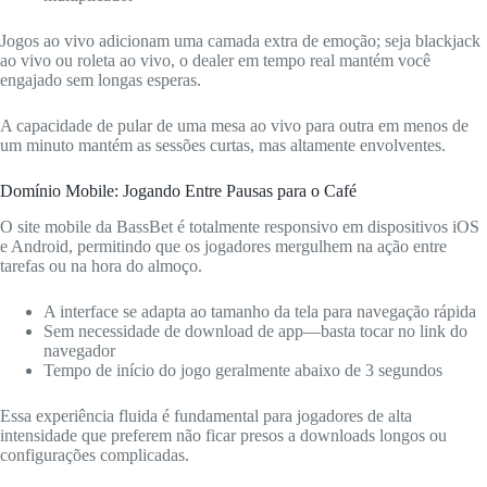
Jogos ao vivo adicionam uma camada extra de emoção; seja blackjack
ao vivo ou roleta ao vivo, o dealer em tempo real mantém você
engajado sem longas esperas.
A capacidade de pular de uma mesa ao vivo para outra em menos de
um minuto mantém as sessões curtas, mas altamente envolventes.
Domínio Mobile: Jogando Entre Pausas para o Café
O site mobile da BassBet é totalmente responsivo em dispositivos iOS
e Android, permitindo que os jogadores mergulhem na ação entre
tarefas ou na hora do almoço.
A interface se adapta ao tamanho da tela para navegação rápida
Sem necessidade de download de app—basta tocar no link do
navegador
Tempo de início do jogo geralmente abaixo de 3 segundos
Essa experiência fluida é fundamental para jogadores de alta
intensidade que preferem não ficar presos a downloads longos ou
configurações complicadas.