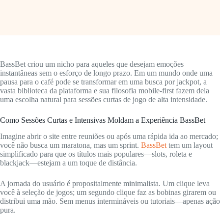
BassBet criou um nicho para aqueles que desejam emoções
instantâneas sem o esforço de longo prazo. Em um mundo onde uma
pausa para o café pode se transformar em uma busca por jackpot, a
vasta biblioteca da plataforma e sua filosofia mobile-first fazem dela
uma escolha natural para sessões curtas de jogo de alta intensidade.
Como Sessões Curtas e Intensivas Moldam a Experiência BassBet
Imagine abrir o site entre reuniões ou após uma rápida ida ao mercado;
você não busca um maratona, mas um sprint.
BassBet
tem um layout
simplificado para que os títulos mais populares—slots, roleta e
blackjack—estejam a um toque de distância.
A jornada do usuário é propositalmente minimalista. Um clique leva
você à seleção de jogos; um segundo clique faz as bobinas girarem ou
distribui uma mão. Sem menus intermináveis ou tutoriais—apenas ação
pura.