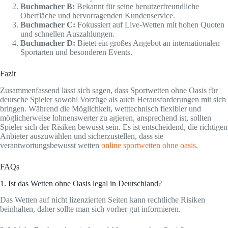
Buchmacher B:
Bekannt für seine benutzerfreundliche
Oberfläche und hervorragenden Kundenservice.
Buchmacher C:
Fokussiert auf Live-Wetten mit hohen Quoten
und schnellen Auszahlungen.
Buchmacher D:
Bietet ein großes Angebot an internationalen
Sportarten und besonderen Events.
Fazit
Zusammenfassend lässt sich sagen, dass Sportwetten ohne Oasis für
deutsche Spieler sowohl Vorzüge als auch Herausforderungen mit sich
bringen. Während die Möglichkeit, wetttechnisch flexibler und
möglicherweise lohnenswerter zu agieren, ansprechend ist, sollten
Spieler sich der Risiken bewusst sein. Es ist entscheidend, die richtigen
Anbieter auszuwählen und sicherzustellen, dass sie
verantwortungsbewusst wetten
online sportwetten ohne oasis
.
FAQs
1. Ist das Wetten ohne Oasis legal in Deutschland?
Das Wetten auf nicht lizenzierten Seiten kann rechtliche Risiken
beinhalten, daher sollte man sich vorher gut informieren.