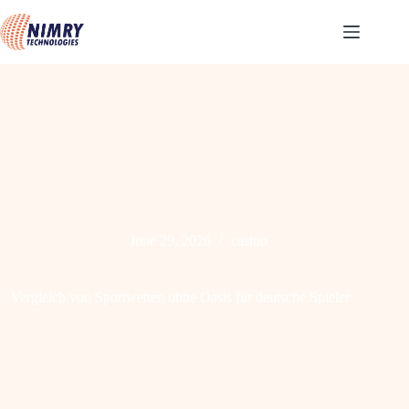
Skip
to
content
June 29, 2026
casino
Vergleich von Sportwetten ohne Oasis für deutsche Spieler