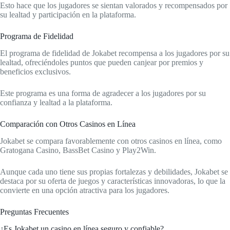
Esto hace que los jugadores se sientan valorados y recompensados por
su lealtad y participación en la plataforma.
Programa de Fidelidad
El programa de fidelidad de Jokabet recompensa a los jugadores por su
lealtad, ofreciéndoles puntos que pueden canjear por premios y
beneficios exclusivos.
Este programa es una forma de agradecer a los jugadores por su
confianza y lealtad a la plataforma.
Comparación con Otros Casinos en Línea
Jokabet se compara favorablemente con otros casinos en línea, como
Gratogana Casino, BassBet Casino y Play2Win.
Aunque cada uno tiene sus propias fortalezas y debilidades, Jokabet se
destaca por su oferta de juegos y características innovadoras, lo que la
convierte en una opción atractiva para los jugadores.
Preguntas Frecuentes
¿Es Jokabet un casino en línea seguro y confiable?