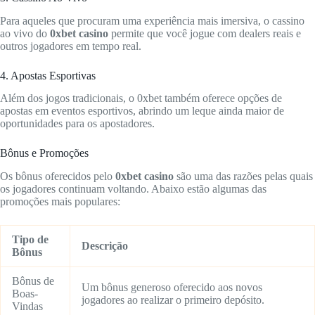
Para aqueles que procuram uma experiência mais imersiva, o cassino
ao vivo do
0xbet casino
permite que você jogue com dealers reais e
outros jogadores em tempo real.
4. Apostas Esportivas
Além dos jogos tradicionais, o 0xbet também oferece opções de
apostas em eventos esportivos, abrindo um leque ainda maior de
oportunidades para os apostadores.
Bônus e Promoções
Os bônus oferecidos pelo
0xbet casino
são uma das razões pelas quais
os jogadores continuam voltando. Abaixo estão algumas das
promoções mais populares:
Tipo de
Descrição
Bônus
Bônus de
Um bônus generoso oferecido aos novos
Boas-
jogadores ao realizar o primeiro depósito.
Vindas