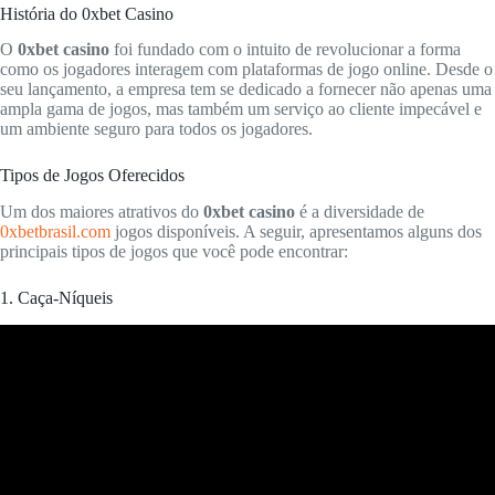
História do 0xbet Casino
O
0xbet casino
foi fundado com o intuito de revolucionar a forma
como os jogadores interagem com plataformas de jogo online. Desde o
seu lançamento, a empresa tem se dedicado a fornecer não apenas uma
ampla gama de jogos, mas também um serviço ao cliente impecável e
um ambiente seguro para todos os jogadores.
Tipos de Jogos Oferecidos
Um dos maiores atrativos do
0xbet casino
é a diversidade de
0xbetbrasil.com
jogos disponíveis. A seguir, apresentamos alguns dos
principais tipos de jogos que você pode encontrar:
1. Caça-Níqueis