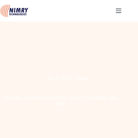
Skip
to
content
July 1, 2026
Blog
Descubra os Segredos do 0xbet Casino e Transforme Seus
Jogos