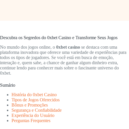
Descubra os Segredos do 0xbet Casino e Transforme Seus Jogos
No mundo dos jogos online, o
0xbet casino
se destaca com uma
plataforma inovadora que oferece uma variedade de experiências para
todos os tipos de jogadores. Se você está em busca de emoção,
interação e, quem sabe, a chance de ganhar algum dinheiro extra,
continue lendo para conhecer mais sobre o fascinante universo do
0xbet.
Sumário
História do 0xbet Casino
Tipos de Jogos Oferecidos
Bônus e Promoções
Segurança e Confiabilidade
Experiência do Usuário
Perguntas Frequentes