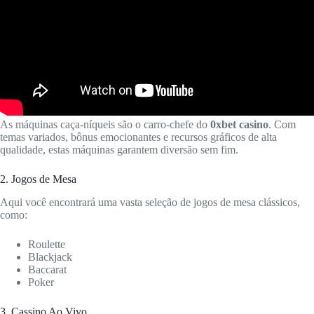
As máquinas caça-níqueis são o carro-chefe do
0xbet casino
. Com
temas variados, bônus emocionantes e recursos gráficos de alta
qualidade, estas máquinas garantem diversão sem fim.
2. Jogos de Mesa
Aqui você encontrará uma vasta seleção de jogos de mesa clássicos,
como:
Roulette
Blackjack
Baccarat
Poker
3. Cassino Ao Vivo