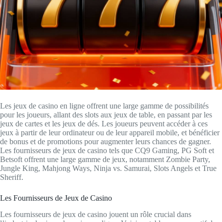
Les jeux de casino en ligne offrent une large gamme de possibilités
pour les joueurs, allant des slots aux jeux de table, en passant par les
jeux de cartes et les jeux de dés. Les joueurs peuvent accéder à ces
jeux à partir de leur ordinateur ou de leur appareil mobile, et bénéficier
de bonus et de promotions pour augmenter leurs chances de gagner.
Les fournisseurs de jeux de casino tels que CQ9 Gaming, PG Soft et
Betsoft offrent une large gamme de jeux, notamment Zombie Party,
Jungle King, Mahjong Ways, Ninja vs. Samurai, Slots Angels et True
Sheriff.
Les Fournisseurs de Jeux de Casino
Les fournisseurs de jeux de casino jouent un rôle crucial dans