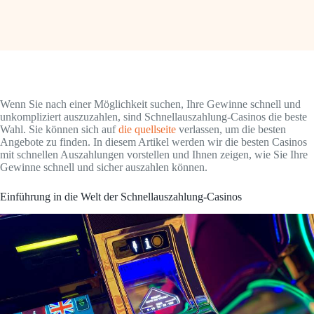
Wenn Sie nach einer Möglichkeit suchen, Ihre Gewinne schnell und
unkompliziert auszuzahlen, sind Schnellauszahlung-Casinos die beste
Wahl. Sie können sich auf
die quellseite
verlassen, um die besten
Angebote zu finden. In diesem Artikel werden wir die besten Casinos
mit schnellen Auszahlungen vorstellen und Ihnen zeigen, wie Sie Ihre
Gewinne schnell und sicher auszahlen können.
Einführung in die Welt der Schnellauszahlung-Casinos