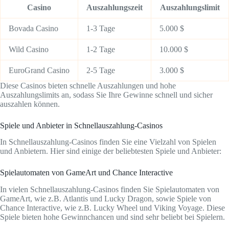
Casino
Auszahlungszeit
Auszahlungslimit
Bovada Casino
1-3 Tage
5.000 $
Wild Casino
1-2 Tage
10.000 $
EuroGrand Casino
2-5 Tage
3.000 $
Diese Casinos bieten schnelle Auszahlungen und hohe
Auszahlungslimits an, sodass Sie Ihre Gewinne schnell und sicher
auszahlen können.
Spiele und Anbieter in Schnellauszahlung-Casinos
In Schnellauszahlung-Casinos finden Sie eine Vielzahl von Spielen
und Anbietern. Hier sind einige der beliebtesten Spiele und Anbieter:
Spielautomaten von GameArt und Chance Interactive
In vielen Schnellauszahlung-Casinos finden Sie Spielautomaten von
GameArt, wie z.B. Atlantis und Lucky Dragon, sowie Spiele von
Chance Interactive, wie z.B. Lucky Wheel und Viking Voyage. Diese
Spiele bieten hohe Gewinnchancen und sind sehr beliebt bei Spielern.