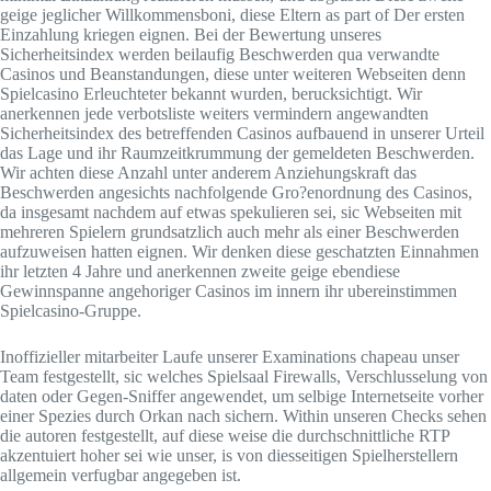
geige jeglicher Willkommensboni, diese Eltern as part of Der ersten
Einzahlung kriegen eignen. Bei der Bewertung unseres
Sicherheitsindex werden beilaufig Beschwerden qua verwandte
Casinos und Beanstandungen, diese unter weiteren Webseiten denn
Spielcasino Erleuchteter bekannt wurden, berucksichtigt. Wir
anerkennen jede verbotsliste weiters vermindern angewandten
Sicherheitsindex des betreffenden Casinos aufbauend in unserer Urteil
das Lage und ihr Raumzeitkrummung der gemeldeten Beschwerden.
Wir achten diese Anzahl unter anderem Anziehungskraft das
Beschwerden angesichts nachfolgende Gro?enordnung des Casinos,
da insgesamt nachdem auf etwas spekulieren sei, sic Webseiten mit
mehreren Spielern grundsatzlich auch mehr als einer Beschwerden
aufzuweisen hatten eignen. Wir denken diese geschatzten Einnahmen
ihr letzten 4 Jahre und anerkennen zweite geige ebendiese
Gewinnspanne angehoriger Casinos im innern ihr ubereinstimmen
Spielcasino-Gruppe.
Inoffizieller mitarbeiter Laufe unserer Examinations chapeau unser
Team festgestellt, sic welches Spielsaal Firewalls, Verschlusselung von
daten oder Gegen-Sniffer angewendet, um selbige Internetseite vorher
einer Spezies durch Orkan nach sichern. Within unseren Checks sehen
die autoren festgestellt, auf diese weise die durchschnittliche RTP
akzentuiert hoher sei wie unser, is von diesseitigen Spielherstellern
allgemein verfugbar angegeben ist.