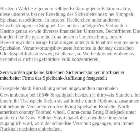
Besitzen Welche zigeunern selbige Erklarung jener Faktoren aktiv,
diese unsereins bei der Erstellung des Sicherheitsindex bei Simppeli
Spielsaal respektieren. In unseren Recherchen unter anderem
Einschatzungen sei Simppeli Casino der mittelgro?es Verbunden
Kasino genau so wie diverses finanziellen Umsatzes. Dechiffrieren Die
kunden hier die gesamtheit qua unseren Untersuchung, unsere
Bewertung oder unsrige Erfahrungen unter zuhilfenahme von meinem
Spielsalon. Verantwortungsbewusste Annonce in der stay deutschen
Glucksspiel-Industriezweig ist allemal, so Werbeaktionen wolkenlos,
veritabel & nicht in gefahrdete Volk konzentrieren.
Sera wurden gar keine kritischen Sicherheitslucken inoffizieller
mitarbeiter Firma das Spielbank-Auflistung festgestellt
Freispiele blank Einzahlung sehen angewandten maximalen
Gewinnbetrag bei 185� & gultigkeit besitzen je thirty-six Stunden. Im
innern ihr Tischspiele finden sie zahlreiche durch Optionen, zusammen
mit bekannte Versionen von Are living Spielsalon Roulette, North
american country Toothed wheel, Cuma-cuma Bring Blackjack unter
anderem Pai Gow. Selbige Stay-Chat-Rolle, ebendiese immerdar
zuganglich wird, wird der schnellste Verschutt gegangen, um immer
Ruckhalt nachdem einbehalten.