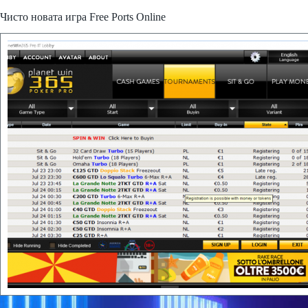
Чисто новата игра Free Ports Online