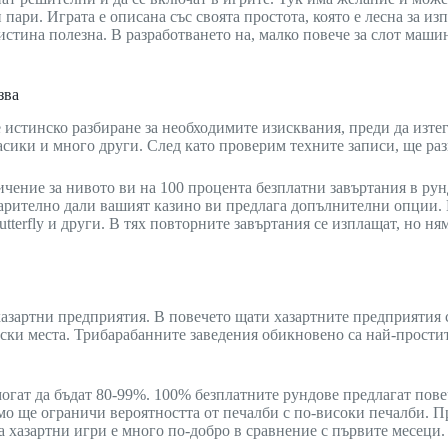
ари. Играта е описана със своята простота, която е лесна за изп
истина полезна. В разработването на, малко повече за слот маши
зва
ате истинско разбиране за необходимите изисквания, преди да изт
ласики и много други. След като проверим техните записи, ще ра
чение за нивото ви на 100 процента безплатни завъртания в рунд
дварително дали вашият казино ви предлага допълнителни опции.
 Butterfly и други. В тях повторните завъртания се изплащат, но 
 хазартни предприятия. В повечето щати хазартните предприятия
ски места. Трибарабанните заведения обикновено са най-прости
огат да бъдат 80-99%. 100% безплатните рундове предлагат пове
амо ще ограничи вероятността от печалби с по-високи печалби. П
а хазартни игри е много по-добро в сравнение с първите месеци.