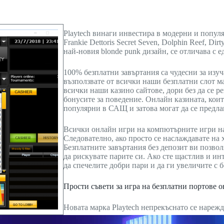
Playtech винаги инвестира в модерни и популя
Frankie Dettoris Secret Seven, Dolphin Reef, Di
най-новия blonde punk дизайн, се отличава с 
100% безплатни завъртания са чудесни за изуч
възползвате от всички наши безплатни слот ма
всички наши казино сайтове, дори без да се р
бонусите за поведение. Онлайн казината, коит
популярни в САЩ и затова могат да се предла
Всички онлайн игри на компютърните игри на
Следователно, ако просто се наслаждавате на х
Безплатните завъртания без депозит ви позвол
да рискувате парите си. Ако сте щастлив и ин
да спечелите добри пари и да ги увеличите с б
Прости съвети за игра на безплатни портове 
Новата марка Playtech непрекъснато се нарежд