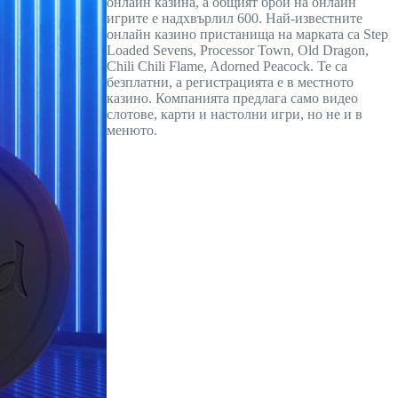
онлайн казина, а общият брой на онлайн
игрите е надхвърлил 600. Най-известните
онлайн казино пристанища на марката са Step
Loaded Sevens, Processor Town, Old Dragon,
Chili Chili Flame, Adorned Peacock. Те са
безплатни, а регистрацията е в местното
казино. Компанията предлага само видео
слотове, карти и настолни игри, но не и в
менюто.