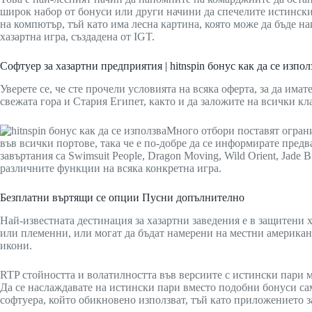
широк набор от бонуси или други начини да спечелите истински п
на компютър, тъй като има лесна картина, която може да бъде на
хазартна игра, създадена от IGT.
Софтуер за хазартни предприятия | hitnspin бонус как да се изпол
Уверете се, че сте прочели условията на всяка оферта, за да им
свежата гора и Стария Египет, както и да заложите на всички к
Много отбори поставят ограни
във всички портове, така че е по-добре да се информирате пре
завъртания са Swimsuit People, Dragon Moving, Wild Orient, Jade
различните функции на всяка конкретна игра.
Безплатни въртящи се опции Пусни допълнително
Най-известната дестинация за хазартни заведения е в защитени
или племенни, или могат да бъдат намерени на местни американ
икони.
RTP стойността и волатилността във версиите с истински пари м
Да се ​​наслаждавате на истински пари вместо подобни бонуси с
софтуера, който обикновено използват, тъй като приложението з