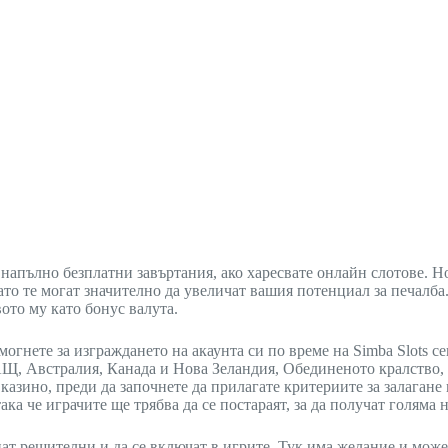
пълно безплатни завъртания, ако харесвате онлайн слотове. House 
ато те могат значително да увеличат вашия потенциал за печалба.
вото му като бонус валута.
огнете за изграждането на акаунта си по време на Simba Slots се
АЩ, Австралия, Канада и Нова Зеландия, Обединеното кралство,
 казино, преди да започнете да прилагате критериите за залагане
ка че играчите ще трябва да се постараят, за да получат голяма н
нат решителни и да се включат в игрите. Тук има желание и мож