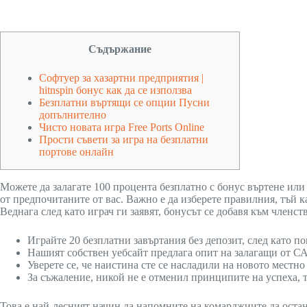
Съдържание
Софтуер за хазартни предприятия |
hitnspin бонус как да се използва
Безплатни въртящи се опции Пусни
допълнително
Чисто новата игра Free Ports Online
Прости съвети за игра на безплатни
портове онлайн
Можете да залагате 100 процента безплатно с бонус въртене или на
от предпочитаните от вас. Важно е да изберете правилния, тъй к
Веднага след като играч ги заявят, бонусът се добавя към членст
Играйте 20 безплатни завъртания без депозит, след като пом
Нашият собствен уебсайт предлага опит на залагащи от С
Уверете се, че наистина сте се насладили на новото местно
За съжаление, никой не е отменил принципите на успеха, та
Това е най-лесният начин да напомните на комарджиите да оста