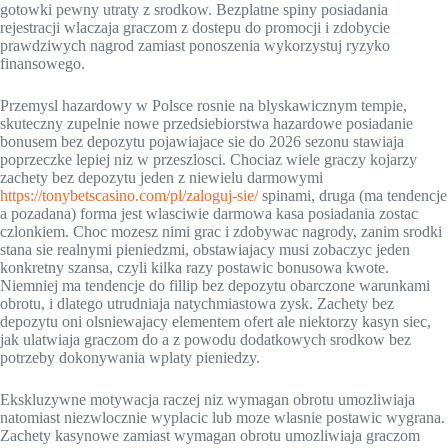
gotowki pewny utraty z srodkow. Bezplatne spiny posiadania
rejestracji wlaczaja graczom z dostepu do promocji i zdobycie
prawdziwych nagrod zamiast ponoszenia wykorzystuj ryzyko
finansowego.
Przemysl hazardowy w Polsce rosnie na blyskawicznym tempie,
skuteczny zupelnie nowe przedsiebiorstwa hazardowe posiadanie
bonusem bez depozytu pojawiajace sie do 2026 sezonu stawiaja
poprzeczke lepiej niz w przeszlosci. Chociaz wiele graczy kojarzy
zachety bez depozytu jeden z niewielu darmowymi
https://tonybetscasino.com/pl/zaloguj-sie/
spinami, druga (ma tendencje
a pozadana) forma jest wlasciwie darmowa kasa posiadania zostac
czlonkiem. Choc mozesz nimi grac i zdobywac nagrody, zanim srodki
stana sie realnymi pieniedzmi, obstawiajacy musi zobaczyc jeden
konkretny szansa, czyli kilka razy postawic bonusowa kwote.
Niemniej ma tendencje do fillip bez depozytu obarczone warunkami
obrotu, i dlatego utrudniaja natychmiastowa zysk. Zachety bez
depozytu oni olsniewajacy elementem ofert ale niektorzy kasyn siec,
jak ulatwiaja graczom do a z powodu dodatkowych srodkow bez
potrzeby dokonywania wplaty pieniedzy.
Ekskluzywne motywacja raczej niz wymagan obrotu umozliwiaja
natomiast niezwlocznie wyplacic lub moze wlasnie postawic wygrana.
Zachety kasynowe zamiast wymagan obrotu umozliwiaja graczom