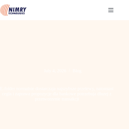
Skip
to
content
July 4, 2026
Blog
E-folder normalnie dostarczaja najszybsze przelewy, natomiast
cegla i zaprawa propozycje dla bankowe potrzebuja dluzej z
przetworzenie transakcji