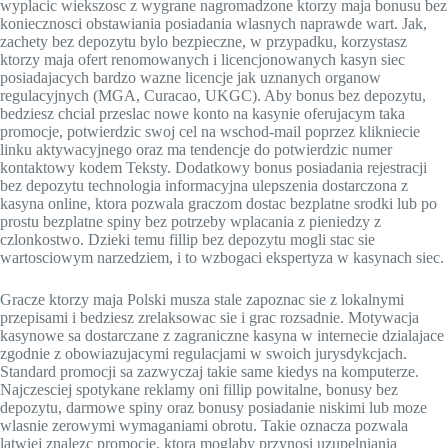
wyplacic wiekszosc z wygrane nagromadzone ktorzy maja bonusu bez
koniecznosci obstawiania posiadania wlasnych naprawde wart. Jak,
zachety bez depozytu bylo bezpieczne, w przypadku, korzystasz
ktorzy maja ofert renomowanych i licencjonowanych kasyn siec
posiadajacych bardzo wazne licencje jak uznanych organow
regulacyjnych (MGA, Curacao, UKGC). Aby bonus bez depozytu,
bedziesz chcial przeslac nowe konto na kasynie oferujacym taka
promocje, potwierdzic swoj cel na wschod-mail poprzez klikniecie
linku aktywacyjnego oraz ma tendencje do potwierdzic numer
kontaktowy kodem Teksty. Dodatkowy bonus posiadania rejestracji
bez depozytu technologia informacyjna ulepszenia dostarczona z
kasyna online, ktora pozwala graczom dostac bezplatne srodki lub po
prostu bezplatne spiny bez potrzeby wplacania z pieniedzy z
czlonkostwo. Dzieki temu fillip bez depozytu mogli stac sie
wartosciowym narzedziem, i to wzbogaci ekspertyza w kasynach siec.
Gracze ktorzy maja Polski musza stale zapoznac sie z lokalnymi
przepisami i bedziesz zrelaksowac sie i grac rozsadnie. Motywacja
kasynowe sa dostarczane z zagraniczne kasyna w internecie dzialajace
zgodnie z obowiazujacymi regulacjami w swoich jurysdykcjach.
Standard promocji sa zazwyczaj takie same kiedys na komputerze.
Najczesciej spotykane reklamy oni fillip powitalne, bonusy bez
depozytu, darmowe spiny oraz bonusy posiadanie niskimi lub moze
wlasnie zerowymi wymaganiami obrotu. Takie oznacza pozwala
latwiej znalezc promocje, ktora moglaby przynosi uzupelniania