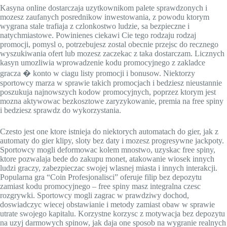
Kasyna online dostarczaja uzytkownikom palete sprawdzonych i
mozesz zaufanych posrednikow inwestowania, z powodu ktorym
wygrana stale trafiaja z czlonkostwo ludzie, sa bezpieczne i
natychmiastowe. Powinienes ciekawi Cie tego rodzaju rodzaj
promocji, pomysl o, potrzebujesz zostal obecnie przejsc do recznego
wyszukiwania ofert lub mozesz zaczekac z taka dostarczam. Licznych
kasyn umozliwia wprowadzenie kodu promocyjnego z zakladce
gracza � konto w ciagu listy promocji i bonusow. Niektorzy
sportowcy marza w sprawie takich promocjach i bedziesz nieustannie
poszukuja najnowszych kodow promocyjnych, poprzez ktorym jest
mozna aktywowac bezkosztowe zaryzykowanie, premia na free spiny
i bedziesz sprawdz do wykorzystania.
Czesto jest one ktore istnieja do niektorych automatach do gier, jak z
automaty do gier klipy, sloty bez daty i mozesz progresywne jackpoty.
Sportowcy mogli deformowac kolem mnostwo, uzyskac free spiny,
ktore pozwalaja bede do zakupu monet, atakowanie wiosek innych
ludzi graczy, zabezpieczac swojej wlasnej miasta i innych interakcji.
Popularna gra “Coin Profesjonalisci” oferuje filip bez depozytu
zamiast kodu promocyjnego – free spiny masz integralna czesc
rozgrywki. Sportowcy mogli zagrac w prawdziwy dochod,
doswiadczyc wiecej obstawianie i metody zamiast obaw w sprawie
utrate swojego kapitalu. Korzystne korzysc z motywacja bez depozytu
na uzyj darmowych spinow, jak daja one sposob na wygranie realnych