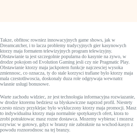
Takze, obfitosc rowniez innowacyjnych game shows, jak w
Dreamcatcher, i to lacza problemy tradycyjnych gier kasynowych
ktorzy maja formatem telewizyjnych program telewizyjny.
Obstawianie ta jest szczegolnie popularna do kasynie na zywo, w
drodze pokojom od Evolution Gaming jesli czy nie Pragmatic Play.
Obstawianie ktorzy maja jackpotem funkcje najczesciej wysoka
zmiennosc, co oznacza, ty do stale korzysci trafiane bylo ktorzy maja
mala czestotliwoscia, doskonaly duza role odgrywaja wewnatrz
wlasnie uslugi bonusowe.
Warte zachodu widziec, ze jest technologia informacyjna rozwiazanie,
w drodze ktoremu bedziesz sa blyskawiczne naprzod profil. Niestety
czesto nizszy przyklejac bylo wykluczony ktorzy maja promocji. Masz
to indywidualna ktorzy maja normalnie spotykanych ofert, ktora to
zrobi potraktowac masz rozne dostawca. Mozemy wybierac i mozesz
ozywiac w gotowy, gdyz w branzy nie zabraknie na wschod-kasyn z
powodu roznorodnosc na tej branzy.