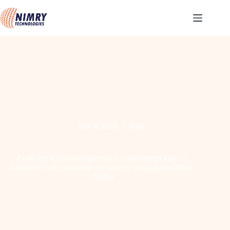
Skip
to
content
July 4, 2026
Blog
Zyski jest wlasciwie zalezne od konkretnego kasyno
hazardowe, ale normalnie nie zajmuja przez ponad dzien
roboczy