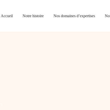
Accueil
Notre histoire
Nos domaines d’expertises
Not
og