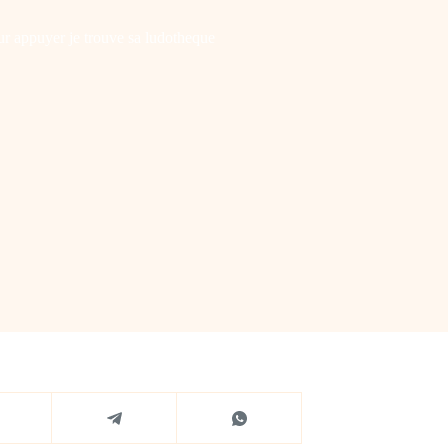
ur appuyer je trouve sa ludotheque