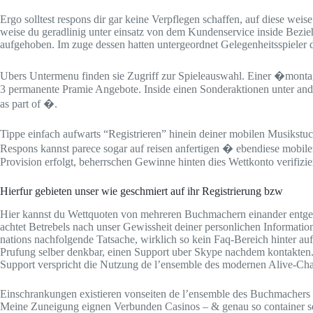
Ergo solltest respons dir gar keine Verpflegen schaffen, auf diese wei
weise du geradlinig unter einsatz von dem Kundenservice inside Beziehu
aufgehoben. Im zuge dessen hatten untergeordnet Gelegenheitsspieler 
Ubers Untermenu finden sie Zugriff zur Spieleauswahl. Einer �montag
3 permanente Pramie Angebote. Inside einen Sonderaktionen unter ande
as part of �.
Tippe einfach aufwarts “Registrieren” hinein deiner mobilen Musikstuc
Respons kannst parece sogar auf reisen anfertigen � ebendiese mobile
Provision erfolgt, beherrschen Gewinne hinten dies Wettkonto verifizi
Hierfur gebieten unser wie geschmiert auf ihr Registrierung bzw
Hier kannst du Wettquoten von mehreren Buchmachern einander entgege
achtet Betrebels nach unser Gewissheit deiner personlichen Informatione
nations nachfolgende Tatsache, wirklich so kein Faq-Bereich hinter auf
Prufung selber denkbar, einen Support uber Skype nachdem kontakten. H
Support verspricht die Nutzung de l’ensemble des modernen Alive-Chats,
Einschrankungen existieren vonseiten de l’ensemble des Buchmachers in
Meine Zuneigung eignen Verbunden Casinos – & genau so container sel