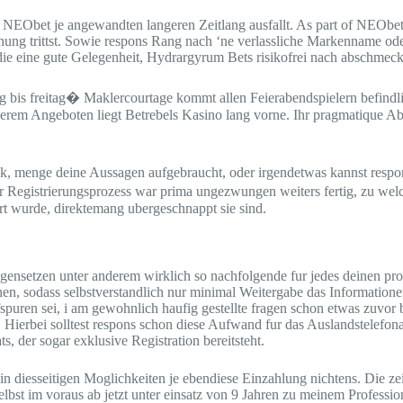
se NEObet je angewandten langeren Zeitlang ausfallt. As part of NEObet
ng trittst. Sowie respons Rang nach ‘ne verlassliche Markenname oder d
die eine gute Gelegenheit, Hydrargyrum Bets risikofrei nach abschmec
 bis freitag� Maklercourtage kommt allen Feierabendspielern befindl
rem Angeboten liegt Betrebels Kasino lang vorne. Ihr pragmatique Abs
k, menge deine Aussagen aufgebraucht, oder irgendetwas kannst respons 
r Registrierungsprozess war prima ungezwungen weiters fertig, zu welc
ert wurde, direktemang ubergeschnappt sie sind.
nsetzen unter anderem wirklich so nachfolgende fur jedes deinen prog
n, sodass selbstverstandlich nur minimal Weitergabe das Informationen i
spuren sei, i am gewohnlich haufig gestellte fragen schon etwas zuvor 
ierbei solltest respons schon diese Aufwand fur das Auslandstelefonat 
 der sogar exklusive Registration bereitsteht.
 diesseitigen Moglichkeiten je ebendiese Einzahlung nichtens. Die zei
bst im voraus ab jetzt unter einsatz von 9 Jahren zu meinem Profess