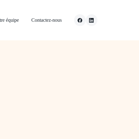
re équipe
Contactez-nous