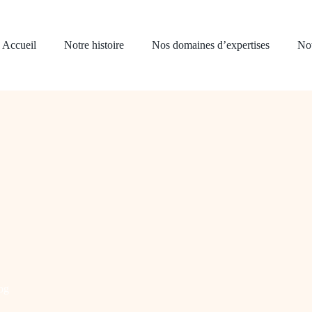
Accueil
Notre histoire
Nos domaines d’expertises
Not
og