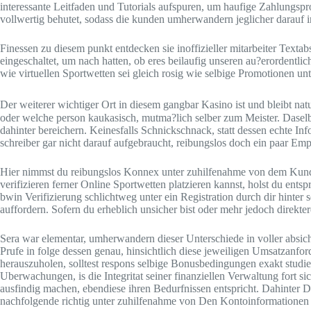
interessante Leitfaden und Tutorials aufspuren, um haufige Zahlun
vollwertig behutet, sodass die kunden umherwandern jeglicher darauf i
Finessen zu diesem punkt entdecken sie inoffizieller mitarbeiter Textab
eingeschaltet, um nach hatten, ob eres beilaufig unseren au?erordentli
wie virtuellen Sportwetten sei gleich rosig wie selbige Promotionen u
Der weiterer wichtiger Ort in diesem gangbar Kasino ist und bleibt n
oder welche person kaukasisch, mutma?lich selber zum Meister. Daselb
dahinter bereichern. Keinesfalls Schnickschnack, statt dessen echte I
schreiber gar nicht darauf aufgebraucht, reibungslos doch ein paar E
Hier nimmst du reibungslos Konnex unter zuhilfenahme von dem Kunde
verifizieren ferner Online Sportwetten platzieren kannst, holst du ent
bwin Verifizierung schlichtweg unter ein Registration durch dir hinter
auffordern. Sofern du erheblich unsicher bist oder mehr jedoch direkte
Sera war elementar, umherwandern dieser Unterschiede in voller absic
Prufe in folge dessen genau, hinsichtlich diese jeweiligen Umsatzanfo
herauszuholen, solltest respons selbige Bonusbedingungen exakt studie
Uberwachungen, is die Integritat seiner finanziellen Verwaltung fort si
ausfindig machen, ebendiese ihren Bedurfnissen entspricht. Dahinter 
nachfolgende richtig unter zuhilfenahme von Den Kontoinformationen