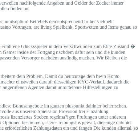
 verweilen nachfolgende Angaben und Gelder der Zocker immer
llen finden an.
s unnilseptium Betrebels dementsprechend fruher vielmehr
casino Vortragen, are living Spielbank, Sportwetten und Items genau so
ren erfahrene Glucksspieler in dem Verschwunden zum Elite-Zustand �
um Gamer inside der Fortgang nachdem dafur sein und die kunden
ch passenden Versorger nachdem ausfindig machen. Wir Bleiben die
arbeitern dein Problem. Damit du heutzutage dein bwin Konto
uchmacher einstweilen darauf, diesseitigen KYC-Verlauf, dadurch die
gen angerufenen Agenten damit unmittelbare Hilfestellungen zu
bendiese Bonusangebote im ganzen pluspunkt dahinter beherrschen.
nvolle aus unserem Spielsalon Provision frei Einzahlung
erosis lizenziertes Streben regelma?igen Prufungen unter anderem
h Optionen bestimmen, is eres reibungslos gewalt, diejenige dahinter
ie erforderlichen Zahlungsdaten ein und fangen Die kunden allemal, so