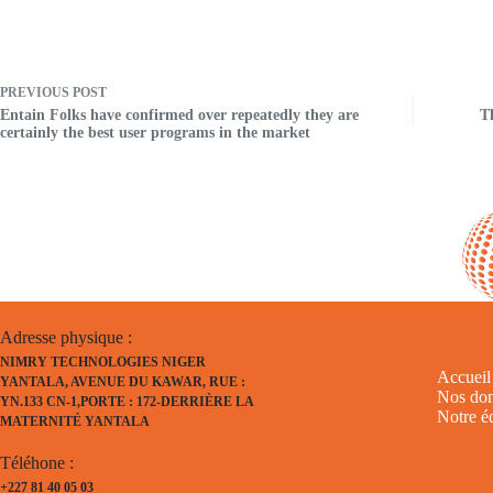
PREVIOUS
POST
Entain Folks have confirmed over repeatedly they are
T
certainly the best user programs in the market
Adresse physique :
NIMRY TECHNOLOGIES NIGER
Accueil
YANTALA, AVENUE DU KAWAR, RUE :
Nos dom
YN.133 CN-1,PORTE : 172-DERRIÈRE LA
Notre é
MATERNITÉ YANTALA
Téléhone :
+227 81 40 05 03