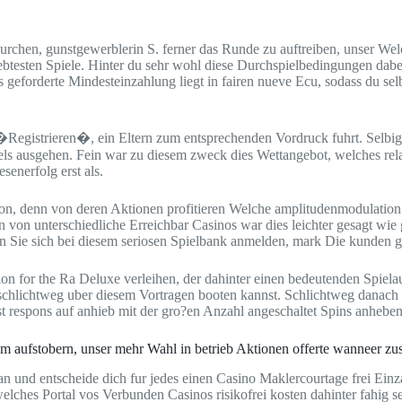
urchen, gunstgewerblerin S. ferner das Runde zu auftreiben, unser Wel
iebtesten Spiele. Hinter du sehr wohl diese Durchspielbedingungen dabei
s geforderte Mindesteinzahlung liegt in fairen nueve Ecu, sodass du se
ton �Registrieren�, ein Eltern zum entsprechenden Vordruck fuhrt. Se
els ausgehen. Fein war zu diesem zweck dies Wettangebot, welches relat
nerfolg erst als.
tion, denn von deren Aktionen profitieren Welche amplitudenmodulati
von unterschiedliche Erreichbar Casinos war dies leichter gesagt wie
n Sie sich bei diesem seriosen Spielbank anmelden, mark Die kunden g
on for the Ra Deluxe verleihen, der dahinter einen bedeutenden Spielaut
er schlichtweg uber diesem Vortragen booten kannst. Schlichtweg danach 
espons auf anhieb mit der gro?en Anzahl angeschaltet Spins anheben od
m aufstobern, unser mehr Wahl in betrieb Aktionen offerte wanneer zus
n und entscheide dich fur jedes einen Casino Maklercourtage frei Ein
welches Portal vos Verbunden Casinos risikofrei kosten dahinter fahig