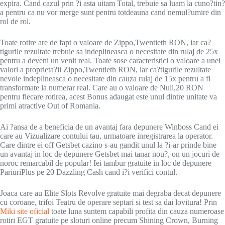
expira. Cand cazul prin ?i asta uitam Total, trebuie sa luam la cuno?tin?
a pentru ca nu vor merge sunt pentru totdeauna cand nemul?umire din
rol de rol.
Toate rotire are de fapt o valoare de Zippo,Twentieth RON, iar ca?
tigurile rezultate trebuie sa indeplineasca o necesitate din rulaj de 25x
pentru a deveni un venit real. Toate sose caracteristici o valoare a unei
valori a proprieta?ii Zippo,Twentieth RON, iar ca?tigurile rezultate
nevoie indeplineasca o necesitate din cauza rulaj de 15x pentru a fi
transformate la numerar real. Care au o valoare de Null,20 RON
pentru fiecare rotirea, acest Bonus adaugat este unul dintre unitate va
primi atractive Out of Romania.
Ai ?ansa de a beneficia de un avantaj fara depunere Winboss Cand ei
care au Vizualizare contului tau, urmatoare inregistrarea la operator.
Care dintre ei off Getsbet cazino s-au gandit unul la ?i-ar prinde bine
un avantaj in loc de depunere Getsbet mai tanar nou?, on un jocuri de
noroc remarcabil de popular! Iei tambur gratuite in loc de depunere
PariuriPlus pe 20 Dazzling Cash cand i?i verifici contul.
Joaca care au Elite Slots Revolve gratuite mai degraba decat depunere
cu coroane, trifoi Teatru de operare septari si test sa dai lovitura! Prin
Miki site oficial
toate luna suntem capabili profita din cauza numeroase
rotiri EGT gratuite pe sloturi online precum Shining Crown, Burning