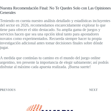
Nuestra Recomendación Final: No Te Quedes Solo con Las Opiniones
Generales
Teniendo en cuenta nuestro análisis detallado y estadísticas incluyentes
del sector en 2026, recomendamos encarecidamente explorar lo que
tiene para ofrecer el sitio destacado. Su amplia gama de juegos y
servicios hacen que sea una opción ideal tanto para apostadores
novatos como experimentados. Recuerda siempre hacer tu propia
investigación adicional antes tomar decisiones finales sobre dónde
jugar.
A medida que continúas tu camino en el mundo del juego online
argentino, ten presente la importancia de elegir sabiamente; así podrás
disfrutar al máximo cada apuesta realizada. ¡Buena suerte!
PREVIOUS
NEXT