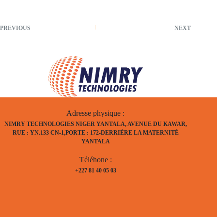
PREVIOUS
NEXT
Adresse physique :
NIMRY TECHNOLOGIES NIGER YANTALA, AVENUE DU KAWAR,
RUE : YN.133 CN-1,PORTE : 172-DERRIÈRE LA MATERNITÉ
YANTALA
Téléhone :
+227 81 40 05 03