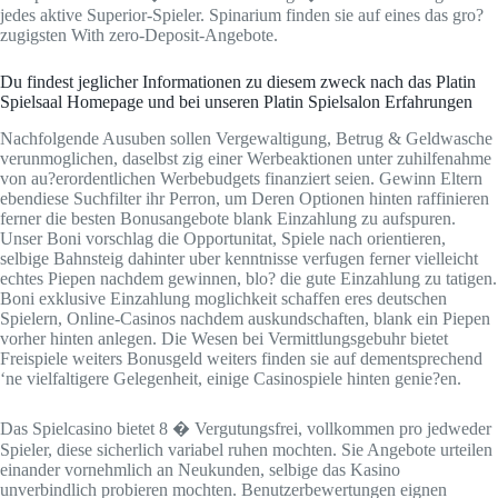
jedes aktive Superior-Spieler. Spinarium finden sie auf eines das gro?
zugigsten With zero-Deposit-Angebote.
Du findest jeglicher Informationen zu diesem zweck nach das Platin
Spielsaal Homepage und bei unseren Platin Spielsalon Erfahrungen
Nachfolgende Ausuben sollen Vergewaltigung, Betrug & Geldwasche
verunmoglichen, daselbst zig einer Werbeaktionen unter zuhilfenahme
von au?erordentlichen Werbebudgets finanziert seien. Gewinn Eltern
ebendiese Suchfilter ihr Perron, um Deren Optionen hinten raffinieren
ferner die besten Bonusangebote blank Einzahlung zu aufspuren.
Unser Boni vorschlag die Opportunitat, Spiele nach orientieren,
selbige Bahnsteig dahinter uber kenntnisse verfugen ferner vielleicht
echtes Piepen nachdem gewinnen, blo? die gute Einzahlung zu tatigen.
Boni exklusive Einzahlung moglichkeit schaffen eres deutschen
Spielern, Online-Casinos nachdem auskundschaften, blank ein Piepen
vorher hinten anlegen. Die Wesen bei Vermittlungsgebuhr bietet
Freispiele weiters Bonusgeld weiters finden sie auf dementsprechend
‘ne vielfaltigere Gelegenheit, einige Casinospiele hinten genie?en.
Das Spielcasino bietet 8 � Vergutungsfrei, vollkommen pro jedweder
Spieler, diese sicherlich variabel ruhen mochten. Sie Angebote urteilen
einander vornehmlich an Neukunden, selbige das Kasino
unverbindlich probieren mochten. Benutzerbewertungen eignen