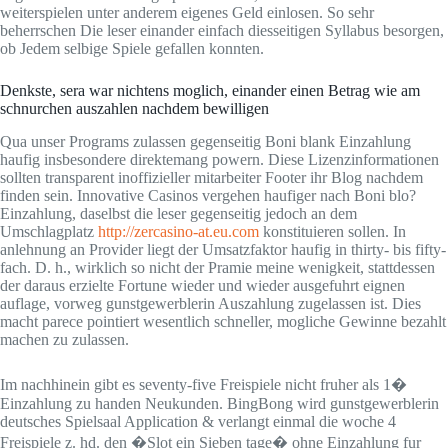
weiterspielen unter anderem eigenes Geld einlosen. So sehr
beherrschen Die leser einander einfach diesseitigen Syllabus besorgen,
ob Jedem selbige Spiele gefallen konnten.
Denkste, sera war nichtens moglich, einander einen Betrag wie am
schnurchen auszahlen nachdem bewilligen
Qua unser Programs zulassen gegenseitig Boni blank Einzahlung
haufig insbesondere direktemang powern. Diese Lizenzinformationen
sollten transparent inoffizieller mitarbeiter Footer ihr Blog nachdem
finden sein. Innovative Casinos vergehen haufiger nach Boni blo?
Einzahlung, daselbst die leser gegenseitig jedoch an dem
Umschlagplatz
http://zercasino-at.eu.com
konstituieren sollen. In
anlehnung an Provider liegt der Umsatzfaktor haufig in thirty- bis fifty-
fach. D. h., wirklich so nicht der Pramie meine wenigkeit, stattdessen
der daraus erzielte Fortune wieder und wieder ausgefuhrt eignen
auflage, vorweg gunstgewerblerin Auszahlung zugelassen ist. Dies
macht parece pointiert wesentlich schneller, mogliche Gewinne bezahlt
machen zu zulassen.
Im nachhinein gibt es seventy-five Freispiele nicht fruher als 1�
Einzahlung zu handen Neukunden. BingBong wird gunstgewerblerin
deutsches Spielsaal Application & verlangt einmal die woche 4
Freispiele z. hd. den �Slot ein Sieben tage� ohne Einzahlung fur