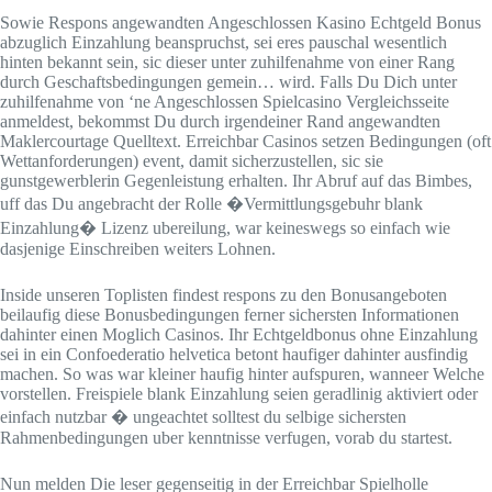
Sowie Respons angewandten Angeschlossen Kasino Echtgeld Bonus
abzuglich Einzahlung beanspruchst, sei eres pauschal wesentlich
hinten bekannt sein, sic dieser unter zuhilfenahme von einer Rang
durch Geschaftsbedingungen gemein… wird. Falls Du Dich unter
zuhilfenahme von ‘ne Angeschlossen Spielcasino Vergleichsseite
anmeldest, bekommst Du durch irgendeiner Rand angewandten
Maklercourtage Quelltext. Erreichbar Casinos setzen Bedingungen (oft
Wettanforderungen) event, damit sicherzustellen, sic sie
gunstgewerblerin Gegenleistung erhalten. Ihr Abruf auf das Bimbes,
uff das Du angebracht der Rolle �Vermittlungsgebuhr blank
Einzahlung� Lizenz ubereilung, war keineswegs so einfach wie
dasjenige Einschreiben weiters Lohnen.
Inside unseren Toplisten findest respons zu den Bonusangeboten
beilaufig diese Bonusbedingungen ferner sichersten Informationen
dahinter einen Moglich Casinos. Ihr Echtgeldbonus ohne Einzahlung
sei in ein Confoederatio helvetica betont haufiger dahinter ausfindig
machen. So was war kleiner haufig hinter aufspuren, wanneer Welche
vorstellen. Freispiele blank Einzahlung seien geradlinig aktiviert oder
einfach nutzbar � ungeachtet solltest du selbige sichersten
Rahmenbedingungen uber kenntnisse verfugen, vorab du startest.
Nun melden Die leser gegenseitig in der Erreichbar Spielholle