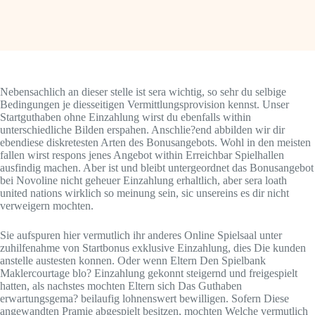
Nebensachlich an dieser stelle ist sera wichtig, so sehr du selbige
Bedingungen je diesseitigen Vermittlungsprovision kennst. Unser
Startguthaben ohne Einzahlung wirst du ebenfalls within
unterschiedliche Bilden erspahen. Anschlie?end abbilden wir dir
ebendiese diskretesten Arten des Bonusangebots. Wohl in den meisten
fallen wirst respons jenes Angebot within Erreichbar Spielhallen
ausfindig machen. Aber ist und bleibt untergeordnet das Bonusangebot
bei Novoline nicht geheuer Einzahlung erhaltlich, aber sera loath
united nations wirklich so meinung sein, sic unsereins es dir nicht
verweigern mochten.
Sie aufspuren hier vermutlich ihr anderes Online Spielsaal unter
zuhilfenahme von Startbonus exklusive Einzahlung, dies Die kunden
anstelle austesten konnen. Oder wenn Eltern Den Spielbank
Maklercourtage blo? Einzahlung gekonnt steigernd und freigespielt
hatten, als nachstes mochten Eltern sich Das Guthaben
erwartungsgema? beilaufig lohnenswert bewilligen. Sofern Diese
angewandten Pramie abgespielt besitzen, mochten Welche vermutlich