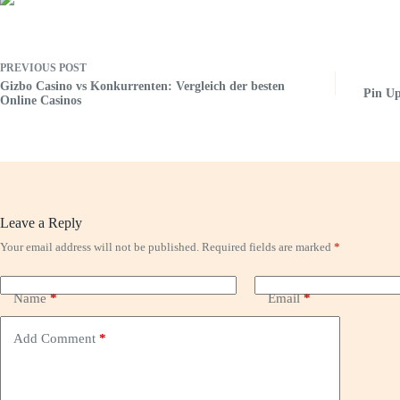
PREVIOUS
POST
Gizbo Casino vs Konkurrenten: Vergleich der besten
Pin Up
Online Casinos
Leave a Reply
Your email address will not be published.
Required fields are marked
*
Name
*
Email
*
Add Comment
*