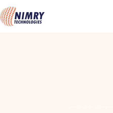
Skip
to
content
June 30, 2026
Compute