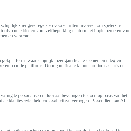
hijnlijk strengere regels en voorschriften invoeren om spelers te
tools aan te bieden voor zelfbeperking en door het implementeren van
umenten vergroten.
en gokplatforms waarschijnlijk meer gamificatie-elementen integreren,
keren naar de platforms. Door gamificatie kunnen online casino’s een
varing te personaliseren door aanbevelingen te doen op basis van het
at de klanttevredenheid en loyaliteit zal verhogen. Bovendien kan AI
een authentieke casino-ervaring vanuit het comfort van het huis. De