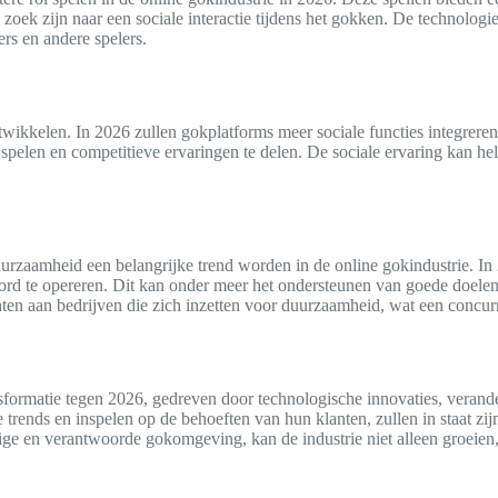
zoek zijn naar een sociale interactie tijdens het gokken. De technologie 
rs en andere spelers.
ikkelen. In 2026 zullen gokplatforms meer sociale functies integreren,
e spelen en competitieve ervaringen te delen. De sociale ervaring kan 
uurzaamheid een belangrijke trend worden in de online gokindustrie. In
ord te opereren. Dit kan onder meer het ondersteunen van goede doelen
en aan bedrijven die zich inzetten voor duurzaamheid, wat een concur
nsformatie tegen 2026, gedreven door technologische innovaties, ver
rends en inspelen op de behoeften van hun klanten, zullen in staat zij
ge en verantwoorde gokomgeving, kan de industrie niet alleen groeien