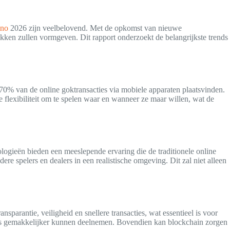
ino
2026 zijn veelbelovend. Met de opkomst van nieuwe
kken zullen vormgeven. Dit rapport onderzoekt de belangrijkste trends
 70% van de online goktransacties via mobiele apparaten plaatsvinden.
 flexibiliteit om te spelen waar en wanneer ze maar willen, wat de
ologieën bieden een meeslepende ervaring die de traditionele online
re spelers en dealers in een realistische omgeving. Dit zal niet alleen
sparantie, veiligheid en snellere transacties, wat essentieel is voor
lers gemakkelijker kunnen deelnemen. Bovendien kan blockchain zorgen