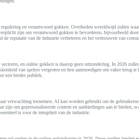
rborgen.
 regulering en verantwoord gokken. Overheden wereldwijd zullen waarsc
erplicht zijn om verantwoord gokken te bevorderen, bijvoorbeeld door 
l de reputatie van de industrie verbeteren en het vertrouwen van cons
de sectoren, en online gokken is daarop geen uitzondering. In 2026 zull
okkenheid van spelers vergroten en hen aanmoedigen om vaker terug te 
or een breder publiek.
l naar verwachting toenemen. AI kan worden gebruikt om de gebruikerser
aat zijn om gepersonaliseerde content en aanbiedingen aan te bieden, w
entieel is voor de integriteit van de industrie.
tere rol spelen in de online gokindustrie in 2026. Deze spellen bieden 