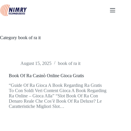
Skip
to
content
Category
book of ra it
August 15, 2025
book of ra it
Book Of Ra Casinò Online Gioca Gratis
“Guide Of Ra Gioca A Book Regarding Ra Gratis
To Con Soldi Veri Content Gioca A Book Regarding
Ra Online – Gioca Alla” “Slot Book Of Ra Con
Denaro Reale Che Cos’è Book Of Ra Deluxe? Le
Caratteristiche Migliori Slot…