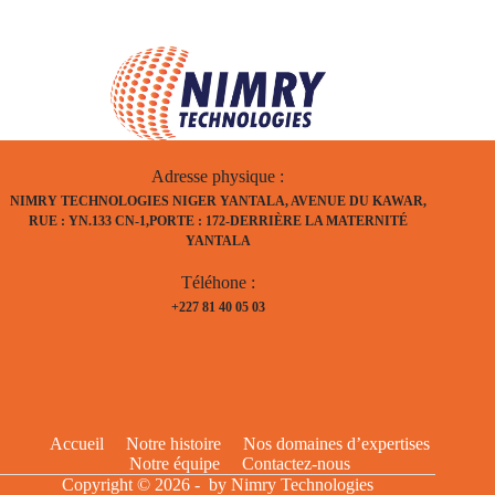
Adresse physique :
NIMRY TECHNOLOGIES NIGER YANTALA, AVENUE DU KAWAR,
RUE : YN.133 CN-1,PORTE : 172-DERRIÈRE LA MATERNITÉ
YANTALA
Téléhone :
+227 81 40 05 03
Accueil
Notre histoire
Nos domaines d’expertises
Notre équipe
Contactez-nous
Copyright © 2026 - by Nimry Technologies