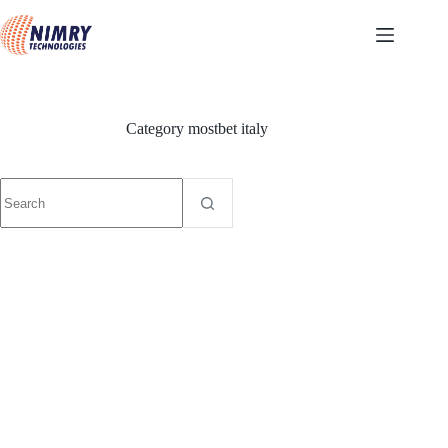
Skip
to
content
Category
mostbet italy
No
results